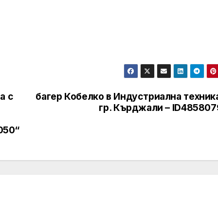
а с
багер Кобелко в Индустриална техник
гр. Кърджали – ID485807
050“