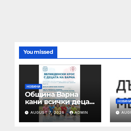
You missed
НОВИНИ
Община Варна
кани всички деца
НОВИН
до 14 години на
AUGUST 7, 2026
ADMIN
AUG
празнично детско
бягане