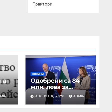
Трактори
НОВИНИ
та
Одобрени са 84
млн. лева за
 от
хуманно
MIN
AUGUST 6, 2026
ADMIN
отношение към
свине и птици
50