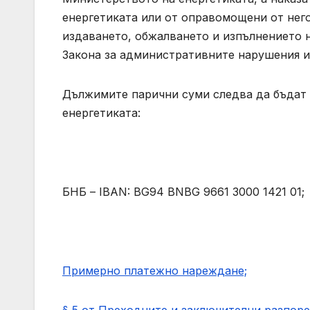
енергетиката или от оправомощени от нег
издаването, обжалването и изпълнението 
Закона за административните нарушения и
Дължимите парични суми следва да бъдат 
енергетиката:
БНБ – IBAN: BG94 BNBG 9661 3000 1421 01
Примерно платежно нареждане;
§ 5 от Преходните и заключителни разпор