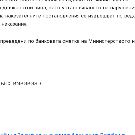
о длъжностни лица, като установяването на нарушени
на наказателните постановления се извършват по ред
 наказания.
преведени по банковата сметка на Министерството н
; BIC: BNBGBGSD.
едби на Закона за държавния бюджет на Република