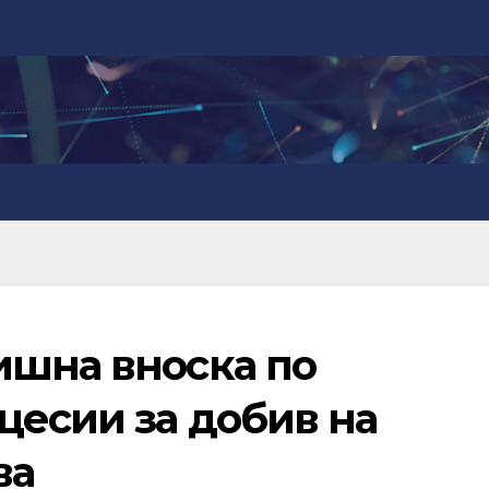
ишна вноска по
цесии за добив на
ва