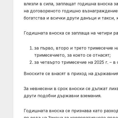
влезли в сила, заплащат годишна вноска за
на договореното годишно възнаграждение з
богатства и всички други данъци и такси, 
Годишната вноска се заплаща на четири ра
за първо, второ и трето тримесечие на
тримесечието, за което се отнасят;
за четвърто тримесечие на 2025 г. – в
Вноските се внасят в приход на държавни
За невнесени в срок вноски се дължат лихв
други подобни държавни вземания.
Годишната вноска се признава като разхо
по реда на Закона за корпоративното подо