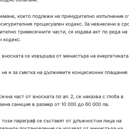
емане, което подлежи на принудително изпълнение о
сигурителния процесуален кодекс. За невнесени в ср
телно тримесечните части, се издава акт по реда на 
н кодекс.
 вноската се извършва от министъра на енергетиката
и не е за сметка на дължимите концесионни плащания
чна част от вноската по ал. 2, се наказва с глоба в
вена санкция в размер от 10 000 до 60 000 лв.
 този параграф се съставят от длъжностни лица на
телните постановления се издават от министъра на