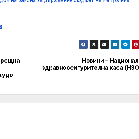
а
срещна
Новини – Национал
здравноосигурителна каса (НЗО
жудо