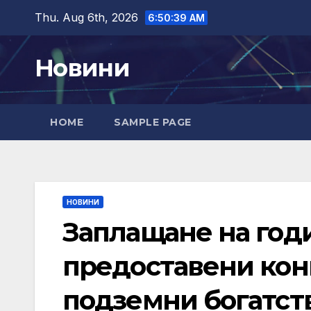
Skip
Thu. Aug 6th, 2026
6:50:41 AM
to
content
Новини
HOME
SAMPLE PAGE
НОВИНИ
Заплащане на год
предоставени кон
подземни богатст