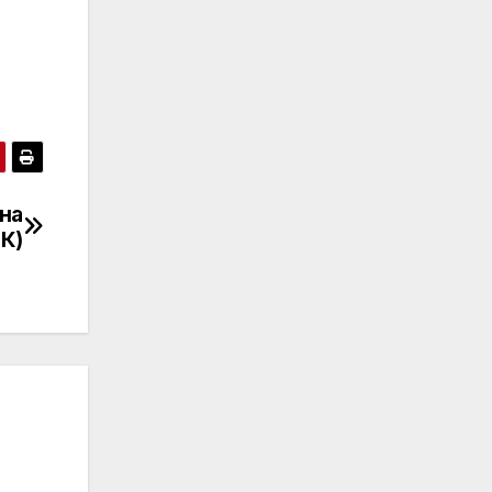
на
К)