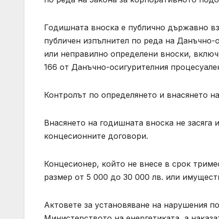
Годишната вноска е публично държавно вз
публичен изпълнител по реда на Данъчно-о
или неправилно определени вноски, включи
166 от Данъчно-осигурителния процесуале
Контролът по определянето и внасянето на
Внасянето на годишната вноска не засяга 
концесионните договори.
Концесионер, който не внесе в срок тримесе
размер от 5 000 до 30 000 лв. или имущест
Актовете за установяване на нарушения по
Министерството на енергетиката, а наказа