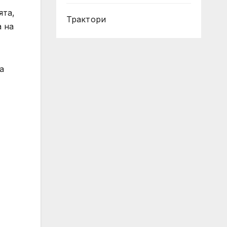
ята,
Трактори
а на
а