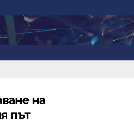
аване на
я път