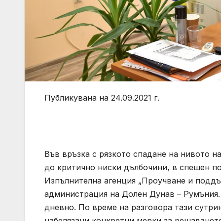
Публикувана на 24.09.2021 г.
Във връзка с рязкото спадане на нивото н
до критично ниски дълбочини, в спешен п
Изпълнителна агенция „Проучване и поддъ
администрация на Долен Дунав – Румъния
дневно. По време на разговора тази сутри
набелязани конкретни мерки за решаванет