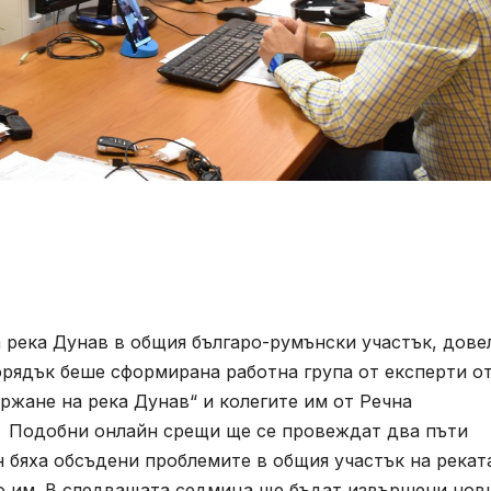
а река Дунав в общия българо-румънски участък, дове
орядък беше сформирана работна група от експерти о
ржане на река Дунав“ и колегите им от Речна
. Подобни онлайн срещи ще се провеждат два пъти
н бяха обсъдени проблемите в общия участък на рекат
о им. В следващата седмица ще бъдат извършени нов