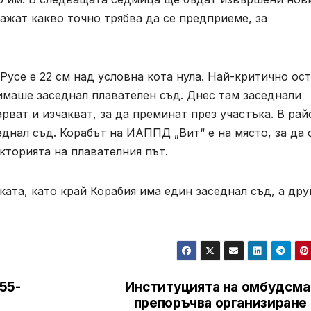
кажат какво точно трябва да се предприеме, за
Русе е 22 см над условна кота нула. Най-критично ос
имаше заседнал плавателен съд. Днес там заседнали
рват и изчакват, за да преминат през участъка. В рай
днал съд. Корабът на ИАППД „Вит“ е на място, за да 
екторията на плавателния път.
ата, като край Корабия има един заседнал съд, а дру
55-
Институцията на омбудсма
препоръчва организиране 