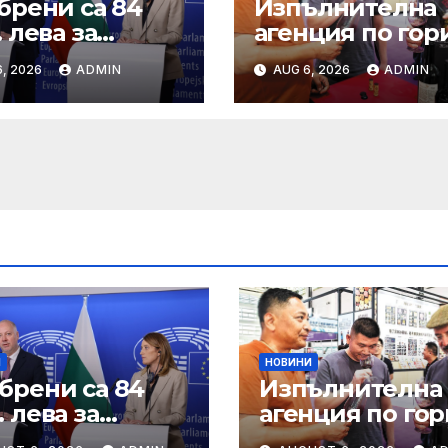
брени са 84
Изпълнителна
 лева за
агенция по гор
анно
| Новини
, 2026
ADMIN
AUG 6, 2026
ADMIN
ошение към
не и птици
И
НОВИНИ
брени са 84
Изпълнителна
 лева за
агенция по гор
анно
| Новини