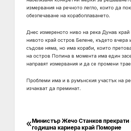
измервания на речното легло, които да по
обезпечаване на корабоплаването.
Днес измереното ниво на река Дунав край 
нивото край остров Белене, където вчера 
съдове няма, но има кораби, които претова
на остров Попина в момента има един засе
направят измервания и да се промени тра
Проблеми има и в румънския участък на рек
изчакват да преминат.
Министър Жечо Станков прекрати 
Post
годишна кариера край Поморие