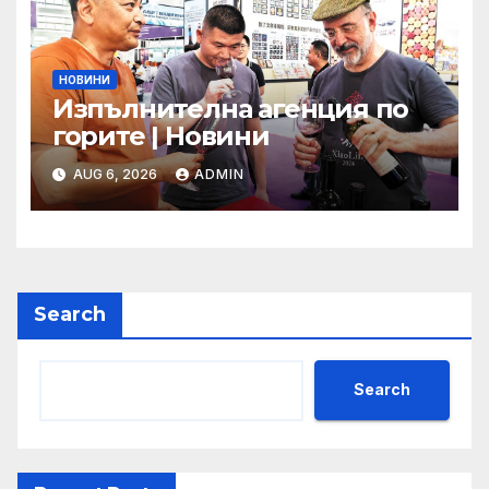
НОВИНИ
Изпълнителна агенция по
горите | Новини
AUG 6, 2026
ADMIN
Search
Search