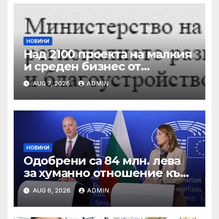
НОВИНИ
Над 2100 проекта на малкия
и среден бизнес от
въглищните региони се
AUG 7, 2026
ADMIN
състезават за 250 млн. лв. от
Програма „Развитие на
регионите“ 2021-2027 г.
НОВИНИ
Одобрени са 84 млн. лева
за хуманно отношение към
свине и птици
AUG 6, 2026
ADMIN