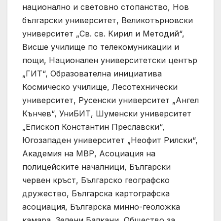
национално и световно стопанство, Нов
български университет, Великотърновски
университет „Св. св. Кирил и Методий“,
Висше училище по телекомуникации и
пощи, Национален университетски център
„ГИТ“, Образователна инициатива
Космическо училище, Лесотехнически
университет, Русенски университет „Ангел
Кънчев“, УниБИТ, Шуменски университет
„Епископ Константин Преславски“,
Югозападен университет „Неофит Рилски“,
Академия на МВР, Асоциация на
полицейските началници, Български
червен кръст, Българско географско
дружество, Българска картографска
асоциация, Българска минно-геоложка
камара, Зелени Балкани, Общество за