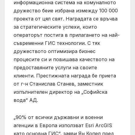
информационна система на комуналното
дружество беие избрана измежду 100 000
проекта от цял свят. Наградата се връчва
за стратегическите успехи, които
операторът постига в прилагането на най-
съвременни ГИС технологии. С тях
дружеството оптимизира бизнес
процесите си и повишава качеството на
предоставяните услуги на своите
клиенти. Престижната награда бе приета
от г-н Станислав Станев, заместник
изпълнителен директор на „Софийска
вода“ АД.
„90% от всички държавни и военни
агенции в Европа използват Esri ArcGIS
като основна ГИС“, заяви Ян Копел пред