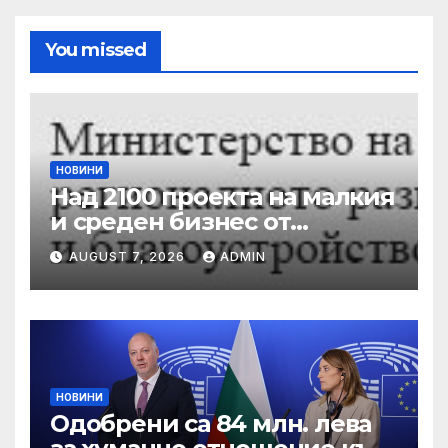
You missed
НОВИНИ
Над 2100 проекта на малкия
и среден бизнес от
въглищните региони се
AUGUST 7, 2026
ADMIN
състезават за 250 млн. лв.
от Програма „Развитие на
регионите“ 2021-2027 г.
НОВИНИ
Одобрени са 84 млн. лева