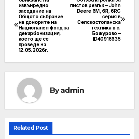
Post
извънредно
пистов ремък – John
заседание на
Deere 6М, 6R, 6RC
navigation
Общото събрание
серия в
на донорите на
Селскостопанска
Национален фонд за
техника в с.
декарбонизация,
Божурово –
което ще се
ID40916635
проведе на
12.05.2026г.
By
admin
Related Post