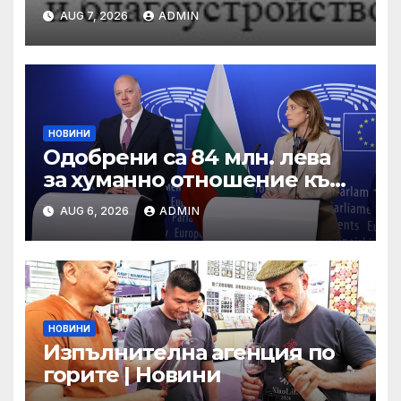
въглищните региони се
AUG 7, 2026
ADMIN
състезават за 250 млн. лв. от
Програма „Развитие на
регионите“ 2021-2027 г.
НОВИНИ
Одобрени са 84 млн. лева
за хуманно отношение към
свине и птици
AUG 6, 2026
ADMIN
НОВИНИ
Изпълнителна агенция по
горите | Новини