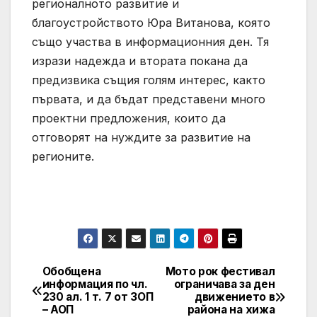
регионалното развитие и
благоустройството Юра Витанова, която
също участва в информационния ден. Тя
изрази надежда и втората покана да
предизвика същия голям интерес, както
първата, и да бъдат представени много
проектни предложения, които да
отговорят на нуждите за развитие на
регионите.
Обобщена
Мото рок фестивал
Post
информация по чл.
ограничава за ден
230 ал. 1 т. 7 от ЗОП
движението в
navigation
– АОП
района на хижа