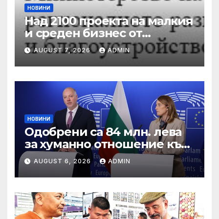
НОВИНИ
Над 2100 проекта на малкия
и среден бизнес от
въглищните региони се
AUGUST 7, 2026
ADMIN
състезават за 250 млн. лв.
от Програма „Развитие на
регионите“ 2021-2027 г.
НОВИНИ
Одобрени са 84 млн. лева
за хуманно отношение към
свине и птици
AUGUST 6, 2026
ADMIN