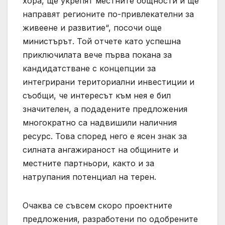
хора, ще укрепят местните общности и ще
направят регионите по-привлекателни за
живеене и развитие“, посочи още
министърът. Той отчете като успешна
приключилата вече първа покана за
кандидатстване с концепции за
интегрирани териториални инвестиции и
съобщи, че интересът към нея е бил
значителен, а подадените предложения
многократно са надвишили наличния
ресурс. Това според него е ясен знак за
силната ангажираност на общините и
местните партньори, както и за
натрупания потенциал на терен.
Очаква се съвсем скоро проектните
предложения, разработени по одобрените