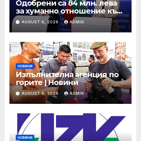
Одобрени са 84 млн. лева
за хуманно отношение към
свине и птици
AUGUST 6, 2026
ADMIN
НОВИНИ
Изпълнителна агенция по
горите | Новини
AUGUST 6, 2026
ADMIN
НОВИНИ