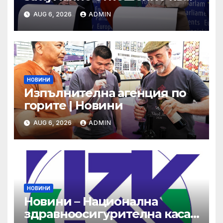
свине и птици
AUG 6, 2026
ADMIN
НОВИНИ
Изпълнителна агенция по
горите | Новини
AUG 6, 2026
ADMIN
НОВИНИ
Новини – Национална
здравноосигурителна каса