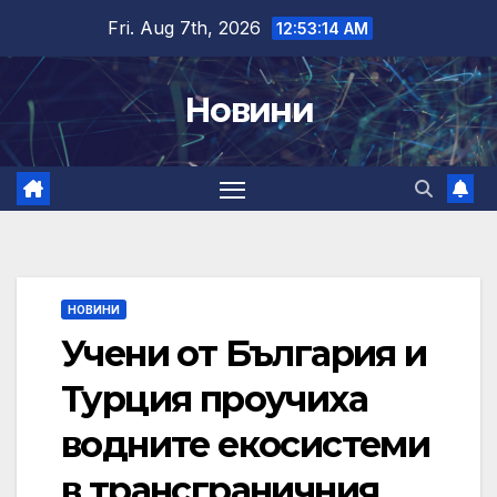
Skip
Fri. Aug 7th, 2026
12:53:15 AM
to
content
Новини
НОВИНИ
Учени от България и
Турция проучиха
водните екосистеми
в трансграничния