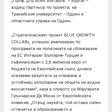
„Проф. Д-р Асен Златаров“ – Бургас –
водещ партньор по проекта, на
Тракийския университет – Одрин и
областната управа на Одрин.
„Стратегическият проект BLUE GROWTH
COLLABs, успешно реализиран по
програмата на политиката на сближаване
на ЕС Интеррег България-Турция и
съфинансиран с 2,8 милиона евро от
бюджета на Европейския съюз, донесе
осезаеми резултати за опазване и
устойчиво използване на общите ни водни
екосистеми“, каза в словото си Маргарита
Грънчарска-Де Мюнк от Европейската
комисия. „Отвъд науката, той остави силен
отпечатък в образованието и