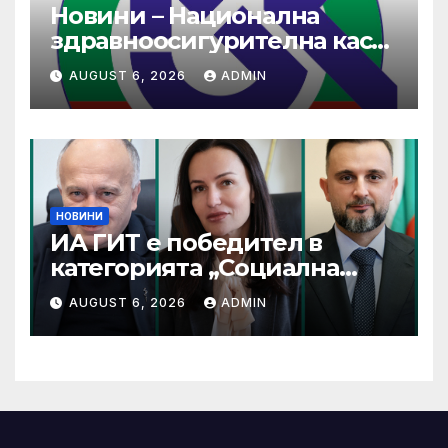
Новини – Национална
здравноосигурителна каса
(НЗОК)
AUGUST 6, 2026
ADMIN
НОВИНИ
ИА ГИТ е победител в
категорията „Социална
отговорност“ в конкурса на
AUGUST 6, 2026
ADMIN
ИПА за добри практики