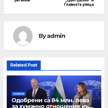
региони
„Централен“ и
Главната улица
By
admin
Related Post
НОВИНИ
Одобрени са 84 млн. лева
за хуманно отношение към