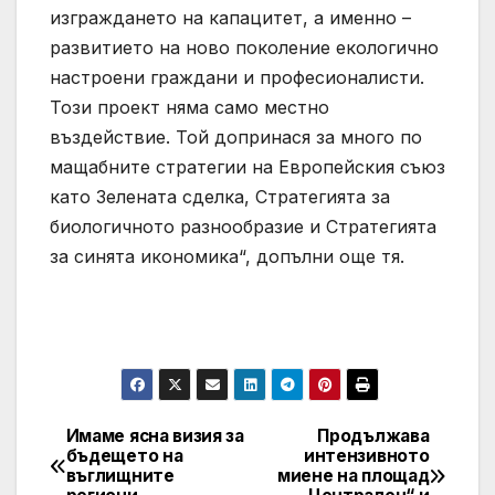
изграждането на капацитет, а именно –
развитието на ново поколение екологично
настроени граждани и професионалисти.
Този проект няма само местно
въздействие. Той допринася за много по
мащабните стратегии на Европейския съюз
като Зелената сделка, Стратегията за
биологичното разнообразие и Стратегията
за синята икономика“, допълни още тя.
Имаме ясна визия за
Продължава
Post
бъдещето на
интензивното
въглищните
миене на площад
navigation