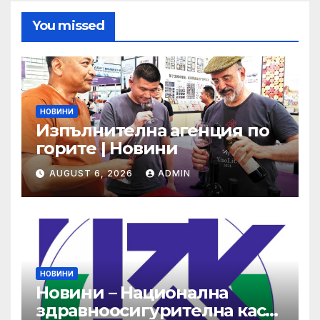
You missed
НОВИНИ
Изпълнителна агенция по
горите | Новини
AUGUST 6, 2026
ADMIN
НОВИНИ
Новини – Национална
здравноосигурителна каса