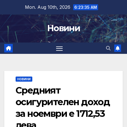
Skip
Mon. Aug 10th, 2026
6:23:35 AM
to
content
Новини
НОВИНИ
Средният
осигурителен доход
за ноември е 1712,53
лева