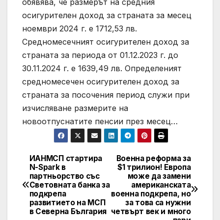
обявява, че размерът на средния
осигурителен доход за страната за месец
ноември 2024 г. е 1712,53 лв.
Средномесечният осигурителен доход за
страната за периода от 01.12.2023 г. до
30.11.2024 г. е 1639,49 лв. Определеният
средномесечен осигурителен доход за
страната за посочения период служи при
изчисляване размерите на
новоотпуснатите пенсии през месец…
ИАНМСП стартира
Военна реформа за
Post
N-Spark в
$1 трилион! Европа
партньорство със
може да замени
navigation
Световната банка за
американската
подкрепа
военна подкрепа, но
развитието на МСП
за това са нужни
в Северна България
четвърт век и много