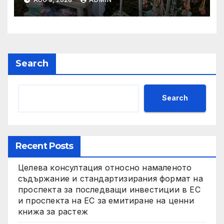
общинските сгради в
старинния квартал
„Вароша“, започва ремонт
на компрометирани къщи
Search
Search
Recent Posts
Целева консултация относно намаленото
съдържание и стандартизирания формат на
проспекта за последващи инвестиции в ЕС
и проспекта на ЕС за емитиране на ценни
книжа за растеж