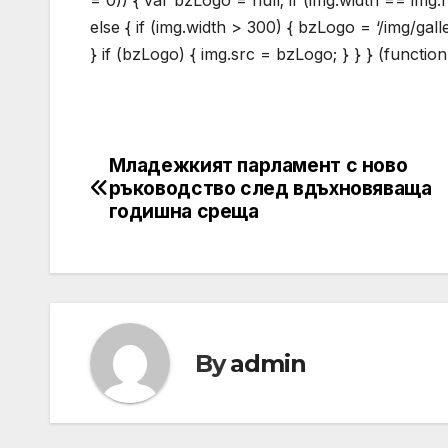
= 0)) { var bzLogo = null; if (img.width == img
else { if (img.width > 300) { bzLogo = ‘/img/gal
} if (bzLogo) { img.src = bzLogo; } } } (function
Младежкият парламент с ново
Post
ръководство след вдъхновяваща
navigation
годишна среща
By
admin