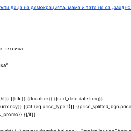
ъпи деца на демокрацията, мама и тате не са „заедно“
а техника
ика”
f}} {{title}} {{location}} {{sort_date.date.long}}
currency}} {{#if (eq price_type 1)}} {{price_splitted_bgn.pric
is_promo}} {{/if}}