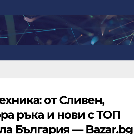
хника: от Сливен,
ра ръка и нови с ТОП
ла България — Bazar.bg