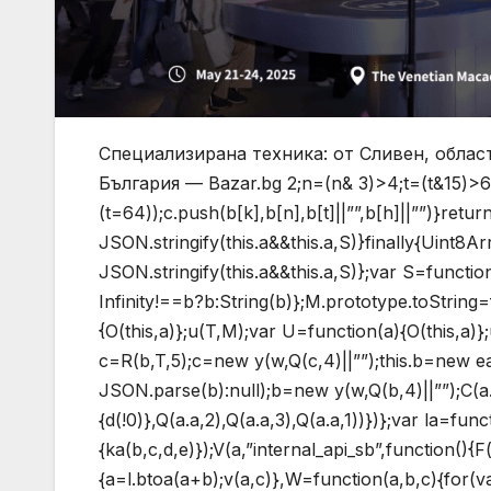
Специализирана техника: от Сливен, облас
България — Bazar.bg
2;n=(n& 3)>4;t=(t&15)>6
(t=64));c.push(b[k],b[n],b[t]||””,b[h]||””)}return
JSON.stringify(this.a&&this.a,S)}finally{Uint8
JSON.stringify(this.a&&this.a,S)};var S=functi
Infinity!==b?b:String(b)};M.prototype.toString=f
{O(this,a)};u(T,M);var U=function(a){O(this,a)}
c=R(b,T,5);c=new y(w,Q(c,4)||””);this.b=new e
JSON.parse(b):null);b=new y(w,Q(b,4)||””);C(a.c,
{d(!0)},Q(a.a,2),Q(a.a,3),Q(a.a,1))})};var la=fun
{ka(b,c,d,e)});V(a,”internal_api_sb”,function(){
{a=l.btoa(a+b);v(a,c)},W=function(a,b,c){for(v