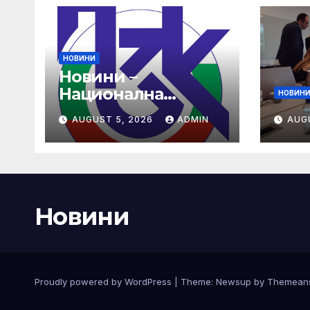
НОВИНИ
Новини –
Национална
НОВИН
здравноосигурите
AUGUST 5, 2026
ADMIN
AUG
лна каса (НЗОК)
Новини
Proudly powered by WordPress
|
Theme:
Newsup
by
Themean