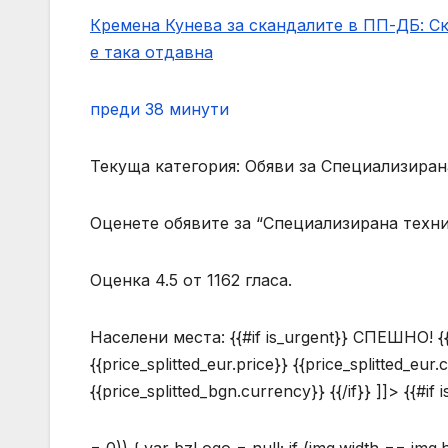
Кремена Кунева за скандалите в ПП-ДБ: Ск
е така отдавна
преди 38 минути
Текуща категория: Обяви за Специализиран
Оценете обявите за “Специализирана техн
Оценка 4.5 от 1162 гласа.
Населени места:
{{#if is_urgent}} СПЕШНО! {{/i
{{price_splitted_eur.price}} {{price_splitted_eur.
{{price_splitted_bgn.currency}} {{/if}} ]]> {{#if 