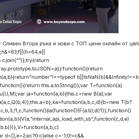
т Сливен Втора ръка и нови с ТОП цени онлайн от цял
;h&=63;f||(h=64,e||
 c.join(“”)};try{return
Array.prototype.toJSON=a}}:function(){return
on(a,b){return”number”!==typeof b||!isNaN(b)&&Infinity!==
unction(){return this.a.toString()};var T=function(a)
;u(U,M);var ja=function(a,b){this.c=new B(a);var
a(a,c,Q(b,4));this.a=b},ka=function(a,b,c,d){b=new T(b?
b,3,!1,c,function(){ia(function(){F(a.b);d(!1)},function()
ction(a,b){V(a,”internal_api_load_with_sb”,function(c,d,e)
F(b.b)})},V=function(a,b,c)
ar d=[],e=2;ec?0:c}else c=-1;0!=c&&