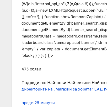
(W(a.b,”internal_api_sb”),Z(a,Q(a.a,6)))},functi
(a.c=!0,a=new l.XMLHttpRequest,a.open(“GET”,b,
[],e=0;e
‘); } function showRemnantZaplata() 
document.getElementById(‘banner_search_disp
document.getElementById(‘banner_search_displa
megaboardClass = megaboard.className.replace
leaderboard.className.replace(‘banner’,”).tri
’empty’) { var zaplata = document.getElementById
‘block’; } } }; } ]]>
475 обяви
Подреди по: Най-нови Най-евтини Най-с
директорите на „Магазин за хората“ ЕАД 
преди 26 минути