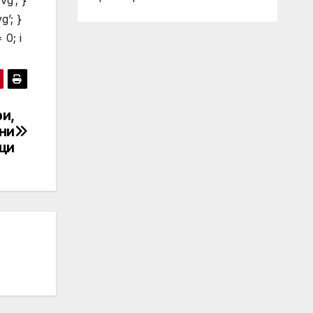
vg’; }
g’; }
 0; i
и,
ни
ци