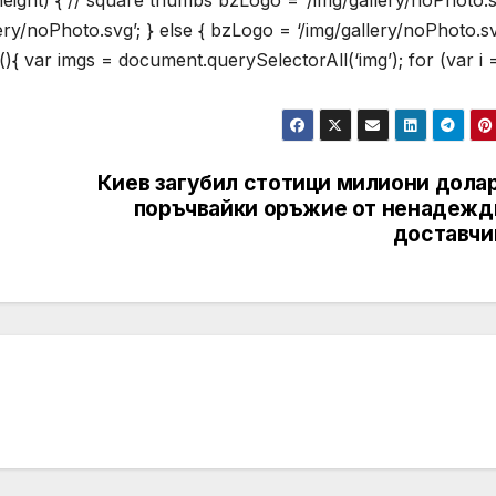
.height) { // square thumbs bzLogo = ‘/img/gallery/noPhoto.s
lery/noPhoto.svg’; } else { bzLogo = ‘/img/gallery/noPhoto.sv
(){ var imgs = document.querySelectorAll(‘img’); for (var i =
Киев загубил стотици милиони долар
поръчвайки оръжие от ненадежд
доставчи