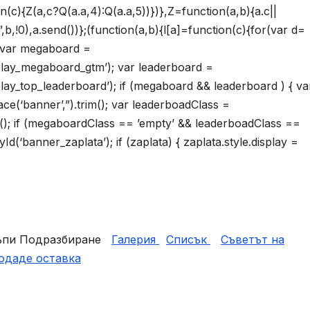
on(c){Z(a,c?Q(a.a,4):Q(a.a,5))})},Z=function(a,b){a.c||
!0),a.send())};(function(a,b){l[a]=function(c){for(var d=
{ var megaboard =
lay_megaboard_gtm’); var leaderboard =
y_top_leaderboard’); if (megaboard && leaderboard ) { va
(‘banner’,”).trim(); var leaderboadClass =
m(); if (megaboardClass == ’empty’ && leaderboadClass ==
(‘banner_zaplata’); if (zaplata) { zaplata.style.display =
къпи Подразбиране
Галерия
Списък
Съветът на
подаде оставка