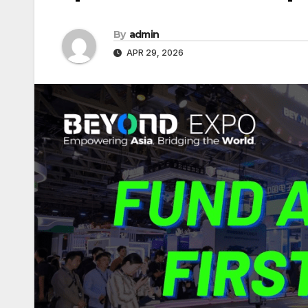
By
admin
APR 29, 2026