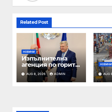
Related Post
НОВИНИ
Изпълнителна
агенция по горите
НОВИНИ
| Новини
AUG 8, 2026
ADMIN
AUG 8