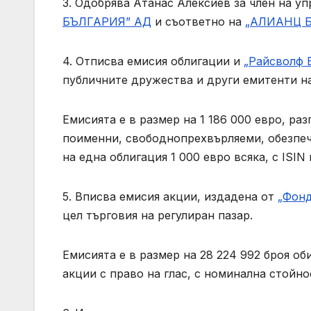
3. Одобрява Атанас Алексиев за член на у
БЪЛГАРИЯ” АД
и съответно на
„АЛИАНЦ 
4. Отписва емисия облигации и
„Райсволф 
публичните дружества и други емитенти н
Емисията е в размер на 1 186 000 евро, ра
поименни, свободнопрехвърляеми, обезпеч
на една облигация 1 000 евро всяка, с ISIN
5. Вписва емисия акции, издадена от
„Фонд
цел търговия на регулиран пазар.
Емисията е в размер на 28 224 992 броя о
акции с право на глас, с номинална стойнос