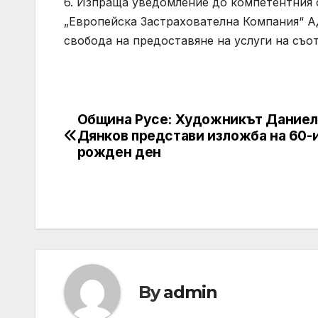
6. Изпраща уведомление до компетентния 
„Европейска Застрахователна Компания“ А
свобода на предоставяне на услуги на съо
Община Русе: Художникът Дание
Post
Дянков представи изложба на 60-и
navigation
рожден ден
By
admin