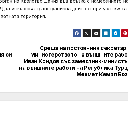
орган на Кралство Дания във връзка с намерението н
Д да извършва трансгранична дейност при условията
тветната територия.
л
Среща на постоянния секретар 
я си
Министерството на външните рабо
Иван Кондов със заместник-министъ
на външните работи на Република Турц
Мехмет Кемал Боз