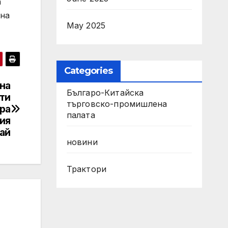
а
 на
May 2025
Categories
на
Българо-Китайска
ти
търговско-промишлена
ра
палата
ия
ай
новини
Трактори