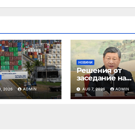
НОВИНИ
Решения от
заседание на
25.03.2025 г.
, 2026
ADMIN
AUG 7, 2026
ADMIN