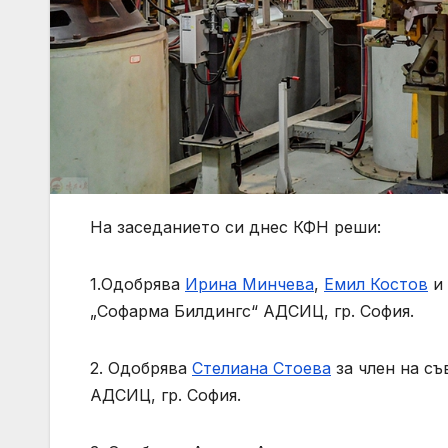
На заседанието си днес КФН реши:
1.Одобрява
Ирина Минчева
,
Емил Костов
и
„Софарма Билдингс“ АДСИЦ, гр. София.
2. Одобрява
Стелиана Стоева
за член на съ
АДСИЦ, гр. София.