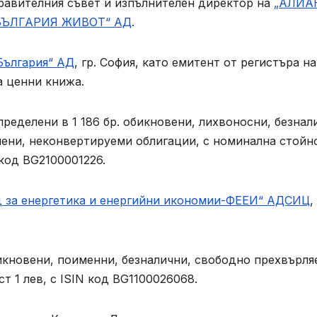
правителния съвет и изпълнителен директор на
„АЛИА
БЪЛГАРИЯ ЖИВОТ“ АД
.
България“ АД
, гр. София, като емитент от регистъра на
а ценни книжа.
зпределени в 1 186 бр. обикновени, лихвоносни, безнал
ени, неконвертируеми облигации, с номинална стойн
 код BG2100001226.
 за енергетика и енергийни икономии-ФЕЕИ“ АДСИЦ
,
бикновени, поименни, безналични, свободно прехвърл
т 1 лев, с ISIN код BG1100026068.