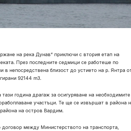
ржане на река Дунав“ приключи с втория етап на
реката. През последните седмици се работеше по
и в непосредствена близост до устието на р. Янтра о
агирани 92144 m3.
 тази година драгаж за осигуряване на необходимите
орабоплаване участъци. Те ще се извършат в района 
 района на остров Вардим.
о договор между Министерството на транспорта,