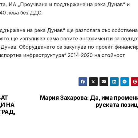
а, ИА „Проучване и поддържане на река Дунав“ и
40 лева без ДДС.
ддържане на река Дунав“ ще разполага със собствена
оято ще изпълнява сама своите ангажименти за подд
а Дунав. Оборудването се закупува по проект финанси
нспортна инфраструктура“ 2014-2020 на стойност
ВАТ
Мария Захарова: Да, има промен
И НА
руската позиц
ГРАД,