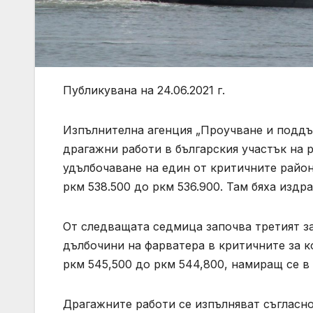
Публикувана на 24.06.2021 г.
Изпълнителна агенция „Проучване и поддъ
драгажни работи в българския участък на 
удълбочаване на един от критичните район
ркм 538.500 до ркм 536.900. Там бяха издр
От следващата седмица започва третият за
дълбочини на фарватера в критичните за к
ркм 545,500 до ркм 544,800, намиращ се в
Драгажните работи се изпълняват съгласн