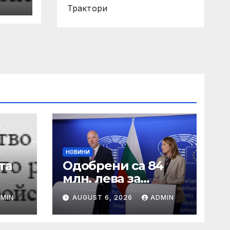
Трактори
50
1-
НОВИНИ
та
Одобрени са 84
млн. лева за
 от
хуманно
MIN
AUGUST 6, 2026
ADMIN
отношение към
свине и птици
50