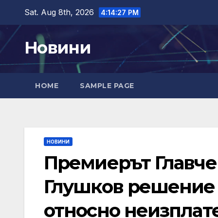
Skip
Sat. Aug 8th, 2026
4:14:28 PM
to
content
Новини
HOME
SAMPLE PAGE
НОВИНИ
Премиерът Главче
Глушков решение
относно неизплат