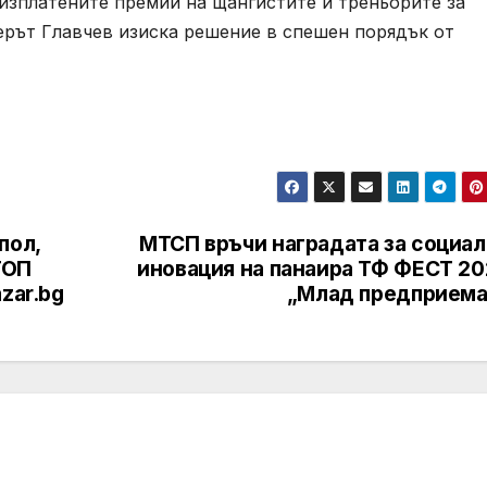
еизплатените премии на щангистите и треньорите за
рът Главчев изиска решение в спешен порядък от
пол,
МТСП връчи наградата за социал
ТОП
иновация на панаира ТФ ФЕСТ 20
zar.bg
„Млад предприема