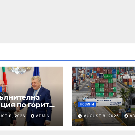
И
ълнителна
нция по горите
НОВИНИ
овини
UST 8, 2026
ADMIN
AUGUST 8, 2026
A