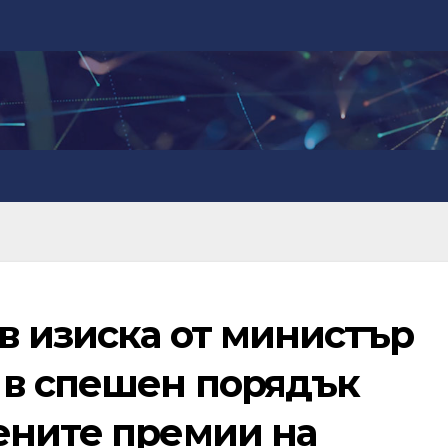
в изиска от министър
 в спешен порядък
ените премии на