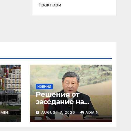
Трактори
НОВИНИ
Решения от
заседание на
25.03.2025 г.
DMIN
AUGUST 7, 2026
ADMIN