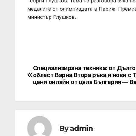
Георги Глушков. Тема на разговора бяха н
медалите от олимпиадата в Париж. Премие
министър Глушков.
Специализирана техника: от Дълго
Post
област Варна Втора ръка и нови с 
navigation
цени онлайн от цяла България — Ba
By
admin