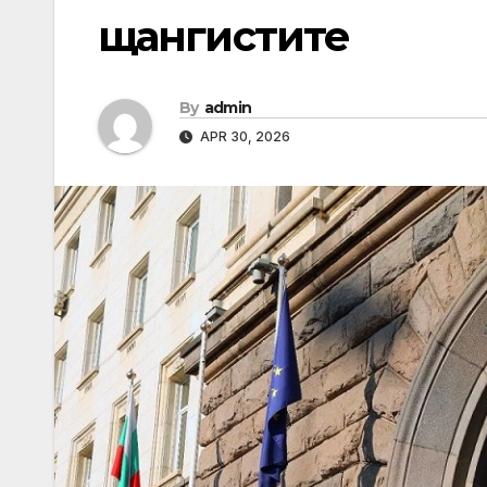
щангистите
By
admin
APR 30, 2026