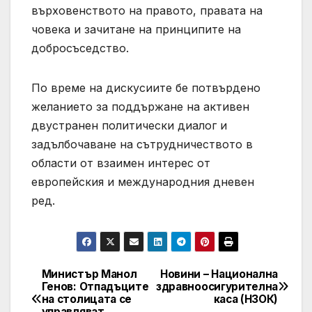
върховенството на правото, правата на
човека и зачитане на принципите на
добросъседство.
По време на дискусиите бе потвърдено
желанието за поддържане на активен
двустранен политически диалог и
задълбочаване на сътрудничеството в
области от взаимен интерес от
европейския и международния дневен
ред.
Министър Манол
Новини – Национална
Post
Генов: Отпадъците
здравноосигурителна
на столицата се
каса (НЗОК)
navigation
управляват