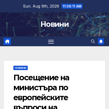
Skip
Sun. Aug 9th, 2026
11:08:11 AM
to
content
Новини
НОВИНИ
Посещение на
министъра по
европейските
въпроси на