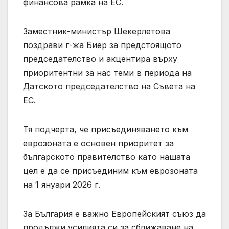
финансова рамка на ЕС.
Заместник-министър Шекерлетова
поздрави г-жа Биер за предстоящото
председателство и акцентира върху
приоритентни за нас теми в периода на
Датското председателство на Съвета на
ЕС.
Тя подчерта, че присъединяването към
еврозоната е основен приоритет за
българското правителство като нашата
цел е да се присъединим към еврозоната
на 1 януари 2026 г.
За България е важно Европейският съюз да
продължи усилията си за сближаване на