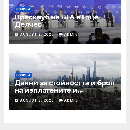
НОВИНИ
Пресклуб на БТА в Гоце
Делчев
AUGUST 8, 2026
ADMIN
НОВИНИ
Данни за стойността и броя
на изплатените и
предявени претенции по
AUGUST 8, 2026
ADMIN
застраховка „Гражданска
отговорност” на
автомобилистите,
включително по рискови