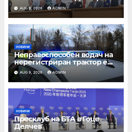
„ЗИМА“
AUG 9, 2026
ADMIN
НОВИНИ
Неправоспособен водач на
нерегистриран трактор е
спрян в Търговище –
AUG 9, 2026
ADMIN
Новини Търговище
НОВИНИ
Пресклуб на БТА в Гоце
Делчев