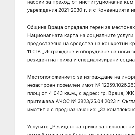
насоки за преход от институционална към 
увреждания 2021-2030 г. и с Конвенцията н
Община Враца определи терен за местонах
Националната карта на социалните услуги
предоставяне на средства на конкретни к
11.018 „Изграждане и оборудване на нови 
резидентна грижа и специализирани социал
Местоположението за изграждане на инфрас
незастроен поземлен имот № 12259.1026.263
площ от 4 043 кв.м., с адрес: гр. Враца, 
притежава АЧОС № 3823/25.04.2023 г. Съгла
имотът е с предназначение: „За комплексно
Услугите „Резидентна грижа за пълнолетни 
потребители и ще бъдат изградени по начи