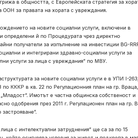
грижа в общността, с Европейската стратегия за хора
а ООН за правата на хората с увреждания.
ождението на новите социални услуги, включени в
 и определени й по Процедурата чрез директно
райни получатели за изпълнение на инвестиции BG-RR
социални и интегрирани здравно-социални услуги за
ни услуги за лица с увреждания” по МВУ.
труктурата за новите социални услуги е в УПИ І-263
 по КККР в кв. 22 по Регулационния план на гр. Враца,
ЖК „Младост”. Имотът е частна общинска собственост и
сно одобрения през 2011 г. Регулационен план на гр. 
 застрояване”.
лица с интелектуални затруднения” ще са за по 15
н, който осигурява условия за живот и подкрепа в ма