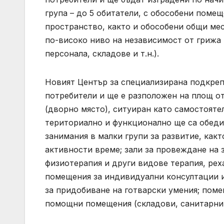
група – до 5 обитатели, с обособени поме
пространство, както и обособени общи мес
по-високо ниво на независимост от грижа
персонала, складове и т.н.).
Новият Център за специализирана подкрепа
потребители и ще е разположен на площ от
(дворно място), ситуиран като самостояте
териториално и функционално ще са обеди
занимания в малки групи за развитие, как
активности време; зали за провеждане на 
физиотерапия и други видове терапия, реха
помещения за индивидуални консултации и 
за придобиване на готварски умения; поме
помощни помещения (складови, санитарни, 