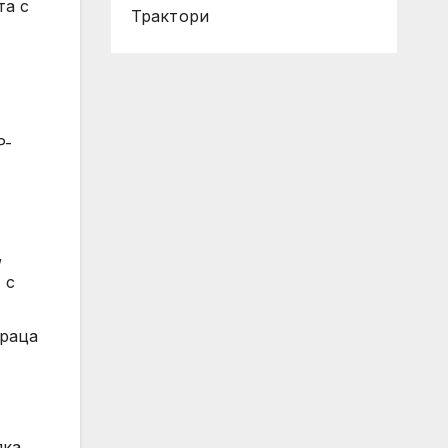
та с
Трактори
P-
,
 с
Враца
лка