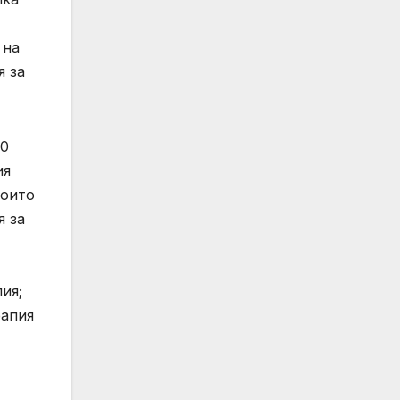
 на
я за
50
ия
които
я за
ия;
рапия