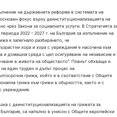
пълнение на държавната реформа в системата на
с основен фокус върху деинституционализацията на
о чрез Закона за социалните услуги. В Стратегията з
периода 2022 – 2027 г. на България за изпълнение на
ижа е залегнало разбирането, че
ъзрастни хора и хора с увреждания е насочена към
а и домашна среда с цел осигуряване на независим и
чване в живота на обществото”. Планът обхваща и
 на един труден и дълъг процес на
лгосрочна грижа, който е в съответствие с Общите
онална грижа към грижи в общността, както и с
с увреждания.
ъзка с деинституционализацията на грижата за
 България, са напълно в унисон с Общите европейски