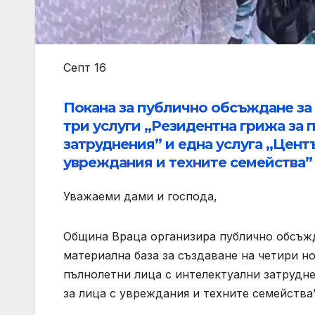
Септ 16
Покана за публично обсъждане за 
три услуги „Резидентна грижа за 
затруднения” и една услуга „Цент
увреждания и техните семейства”
Уважаеми дами и господа,
Община Враца организира публично обсъж
материална база за създаване на четири но
пълнолетни лица с интелектуални затрудне
за лица с увреждания и техните семейства”