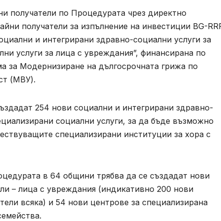
ни получатели по Процедурата чрез директно
райни получатели за изпълнение на инвестиции BG-RR
социални и интегрирани здравно-социални услуги за
ни услуги за лица с увреждания”, финансирана по
а за Модернизиране на дългосрочната грижа по
ст (МВУ).
създадат 254 нови социални и интегрирани здравно-
ециализирани социални услуги, за да бъде възможно
ествуващите специализирани институции за хора с
оцедурата в 64 общини трябва да се създадат нови
ли – лица с увреждания (индикативно 200 нови
ители всяка) и 54 нови центрове за специализирана
семейства.