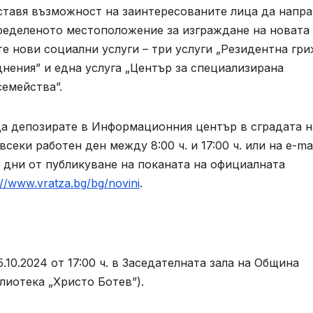
тавя възможност на заинтересованите лица да напра
ределеното местоположение за изграждане на новата
те нови социални услуги – три услуги „Резидентна гр
днения” и една услуга „Център за специализирана
семейства”.
а депозирате в Информационния център в сградата н
секи работен ден между 8:00 ч. и 17:00 ч. или на е-mai
 дни от публикуване на поканата на официалната
://www.vratza.bg/bg/novini
.
10.2024 от 17:00 ч. в Заседателната зала на Община
лиотека „Христо Ботев”).