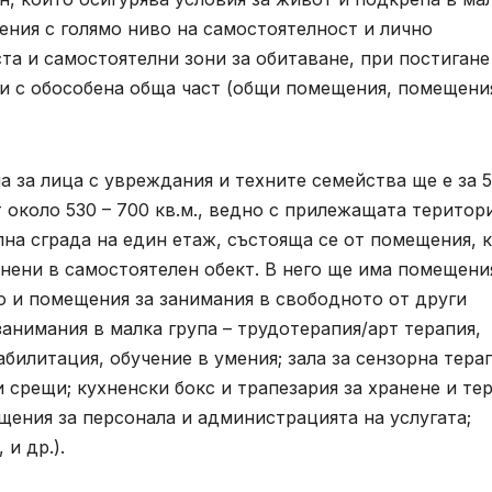
щения с голямо ниво на самостоятелност и лично
та и самостоятелни зони за обитаване, при постигане
 и с обособена обща част (общи помещения, помещени
 за лица с увреждания и техните семейства ще е за 
 около 530 – 700 кв.м., ведно с прилежащата територ
лна сграда на един етаж, състояща се от помещения, 
нени в самостоятелен обект. В него ще има помещени
то и помещения за занимания в свободното от други
занимания в малка група – трудотерапия/арт терапия,
билитация, обучение в умения; зала за сензорна терап
срещи; кухненски бокс и трапезария за хранене и те
щения за персонала и администрацията на услугата;
и др.).