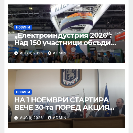
НОВИНИ
„Електроиндустрия 2026“:
Над 150 участници обсъдиха
решения и ключовата роля
AUG 9, 2026
ADMIN
на сектора в
технологичната
трансформация
НОВИНИ
НА 1 НОЕМВРИ СТАРТИРА
ВЕЧЕ 30-та ПОРЕД АКЦИЯ
„ЗИМА“
AUG 9, 2026
ADMIN