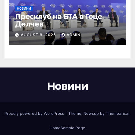
НОВИНИ
Пресклуб на БТА в Гоце
Делчев
AUGUST 8, 2026
ADMIN
Новини
Proudly powered by WordPress
|
Theme:
Newsup
by
Themeansar
.
Home
Sample Page