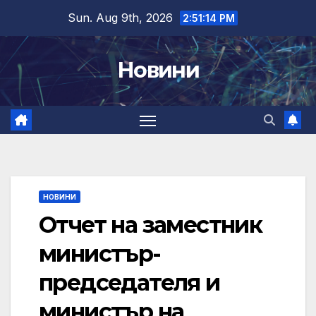
Skip
Sun. Aug 9th, 2026
2:51:14 PM
to
content
Новини
НОВИНИ
Отчет на заместник
министър-
председателя и
министър на