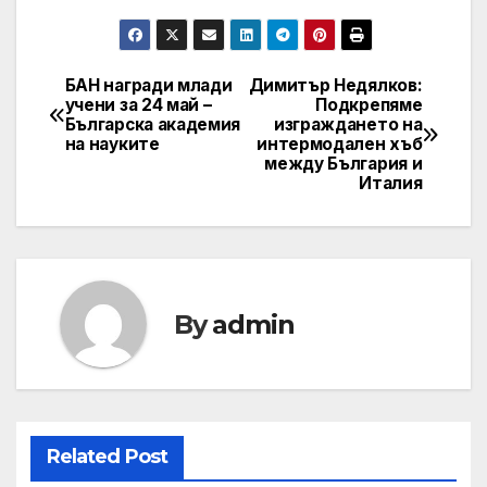
БАН награди млади
Димитър Недялков:
Post
учени за 24 май –
Подкрепяме
Българска академия
изграждането на
navigation
на науките
интермодален хъб
между България и
Италия
By
admin
Related Post