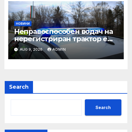
НОВИНИ
Неправоспособен водач на
нерегистриран трактор е
спрян в Търговище –
AUG 9, 2026
ADMIN
Новини Търговище
Search
Search