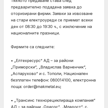
Тяхното предаване става след
предварително подадена заявка до
оторизирани фирми. Заявки за извозване
на стари електроуреди се приемат всеки
ден от 08:30 до 19:30 ч., с изключение на
националните празници.
Фирмите са следните:
• „Елтехресурс“ АД – за райони
„Приморски“, „Владислав Варненчик“,
„Аспарухово“ и с. Тополи, Национален
безплатен телефон: 080014100, електронна
поща:
order@makmetal.eu
;
• „Трансинс технорециклираща компания“
АД – за райони „Одесос“, „Младост“, с.