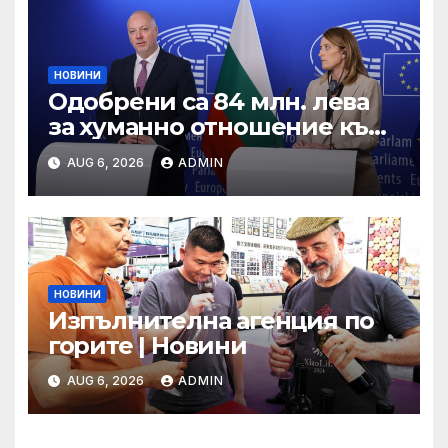
регионите“ 2021-2027 г.
НОВИНИ
Одобрени са 84 млн. лева
за хуманно отношение към
свине и птици
AUG 6, 2026
ADMIN
НОВИНИ
Изпълнителна агенция по
горите | Новини
AUG 6, 2026
ADMIN