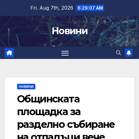
Skip
Fri. Aug 7th, 2026
6:29:08 AM
to
content
Новини
НОВИНИ
Общинската
площадка за
разделно събиране
на отпадъци вече