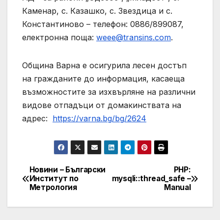
Каменар, с. Казашко, с. Звездица и с.
Константиново – телефон: 0886/899087,
електронна поща:
weee@transins.com
.
Община Варна е осигурила лесен достъп
на гражданите до информация, касаеща
възможностите за изхвърляне на различни
видове отпадъци от домакинствата на
адрес:
https://varna.bg/bg/2624
Новини – Български
PHP:
Post
Институт по
mysqli::thread_safe –
Метрология
Manual
navigation