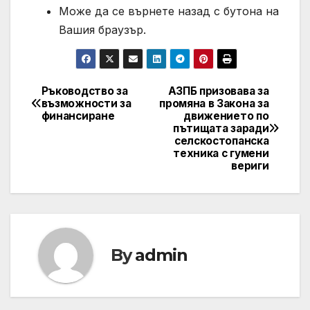
Може да се върнете назад с бутона на
Вашия браузър.
Ръководство за
АЗПБ призовава за
Post
възможности за
промяна в Закона за
финансиране
движението по
navigation
пътищата заради
селскостопанска
техника с гумени
вериги
By
admin