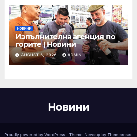
НОВИНИ
Изпълнителна агенция по
горите | Новини
AUGUST 6, 2026
ADMIN
Новини
Proudly powered by WordPress
|
Theme:
Newsup
by
Themeansar
.