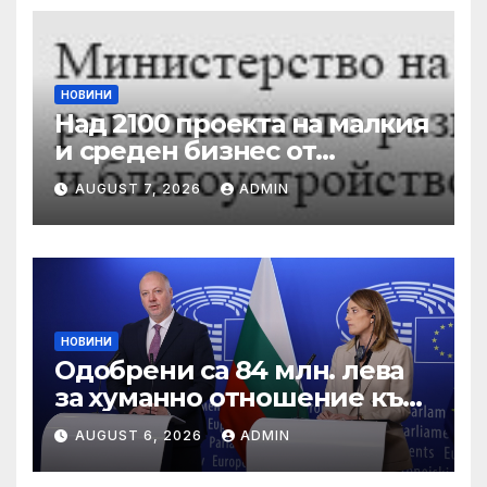
НОВИНИ
Над 2100 проекта на малкия
и среден бизнес от
въглищните региони се
AUGUST 7, 2026
ADMIN
състезават за 250 млн. лв.
от Програма „Развитие на
регионите“ 2021-2027 г.
НОВИНИ
Одобрени са 84 млн. лева
за хуманно отношение към
свине и птици
AUGUST 6, 2026
ADMIN