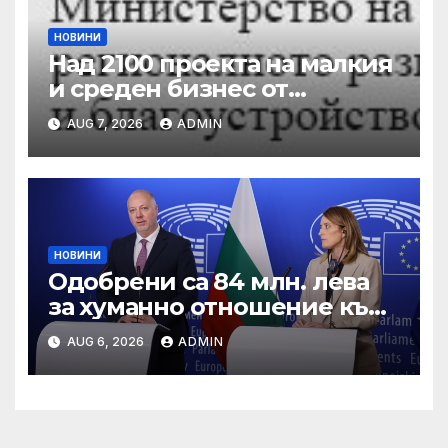
НОВИНИ
Над 2100 проекта на малкия
и среден бизнес от
въглищните региони се
AUG 7, 2026
ADMIN
състезават за 250 млн. лв. от
Програма „Развитие на
регионите“ 2021-2027 г.
НОВИНИ
Одобрени са 84 млн. лева
за хуманно отношение към
свине и птици
AUG 6, 2026
ADMIN