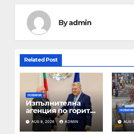
By
admin
Related Post
НОВИНИ
Изпълнителна
агенция по горите
НОВИНИ
| Новини
AUG 8, 2026
ADMIN
AUG 8