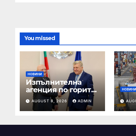
You missed
НОВИНИ
Изпълнителна
агенция по горите
НОВИН
| Новини
AUGUST 8, 2026
ADMIN
AUG