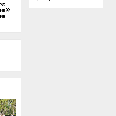
се:
на
ия