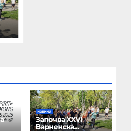
НОВИНИ
а
Започва XXVI
Варненска