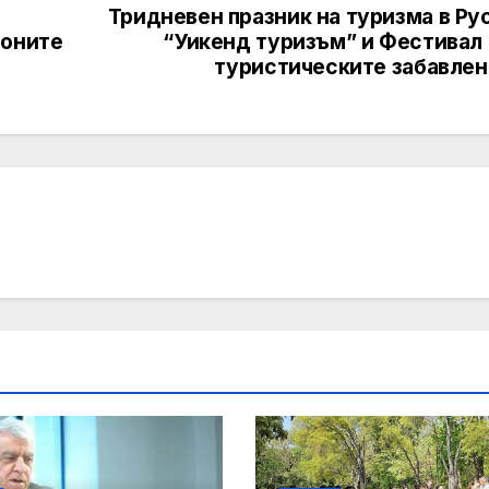
с
Тридневен празник на туризма в Ру
ионите
“Уикенд туризъм” и Фестивал 
туристическите забавлен