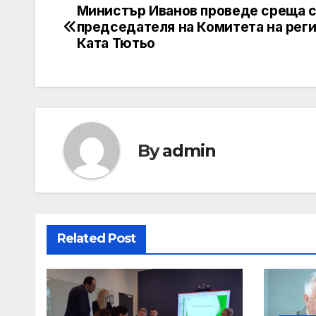
Министър Иванов проведе среща 
Post
председателя на Комитета на рег
navigation
Ката Тютьо
By
admin
Related Post