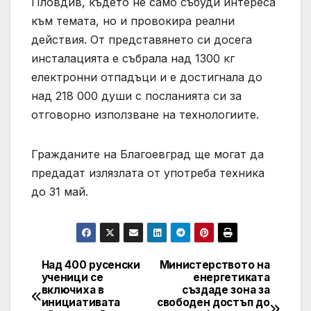
Пловдив, където не само събуди интереса
към темата, но и провокира реални
действия. От представянето си досега
инсталацията е събрала над 1300 кг
електронни отпадъци и е достигнала до
над 218 000 души с посланията си за
отговорно използване на технологиите.
Гражданите на Благоевград ще могат да
предадат излязлата от употреба техника
до 31 май.
Над 400 русенски
Министерството на
Post
ученици се
енергетиката
включиха в
създаде зона за
navigation
инициативата
свободен достъп до