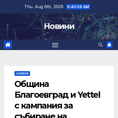
Skip
Thu. Aug 6th, 2026
9:40:59 AM
to
content
Новини
НОВИНИ
Община
Благоевград и Yettel
с кампания за
събиране на