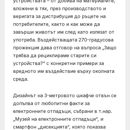
устройствата – от добива на материалите,
вложени в тях, през производството и
веригата за дистрибуция до ръцете на
потребителите, както и как може да
завърши животът им след като излязат от
употреба. Въздействащата 270-градусова
прожекция дава отговор на въпроса „Защо
трябва да рециклираме старите си
устройства?“ с конкретни примери за
вредното им въздействие върху околната
среда.
Дизайнът на 3-метровото шкафче отвън се
допълва от любопитни факти за
електронните отпадъци, събрани в т.нар.
„Музей на електронните отпадъци“, и
смартфон „дисекцията“, която показва