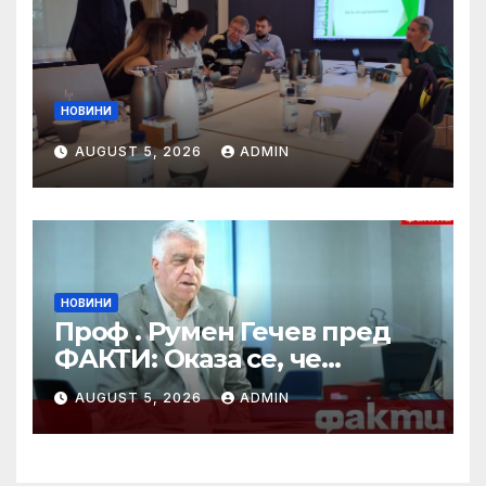
НОВИНИ
AUGUST 5, 2026
ADMIN
НОВИНИ
Проф . Румен Гечев пред
ФАКТИ: Оказа се, че
партията ми
AUGUST 5, 2026
ADMIN