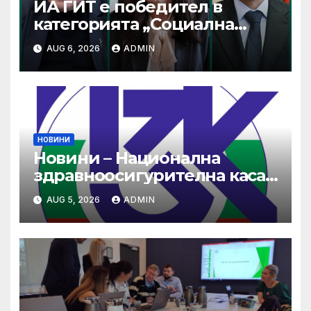
ИА ГИТ е победител в
категорията „Социална
отговорност“ в конкурса на
AUG 6, 2026
ADMIN
ИПА за добри практики
НОВИНИ
Новини – Национална
здравноосигурителна каса
(НЗОК)
AUG 5, 2026
ADMIN