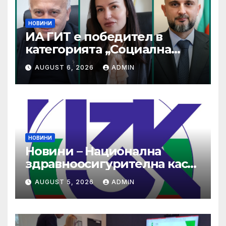
НОВИНИ
ИА ГИТ е победител в
категорията „Социална
отговорност“ в конкурса на
AUGUST 6, 2026
ADMIN
ИПА за добри практики
НОВИНИ
Новини – Национална
здравноосигурителна каса
(НЗОК)
AUGUST 5, 2026
ADMIN