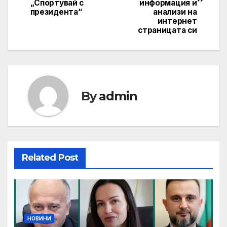
„Спортувай с
информация и
президента“
анализи на
интернет
страницата си
By
admin
Related Post
НОВИНИ