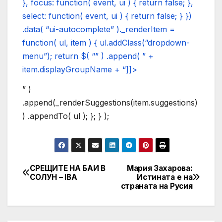
}, focus: function( event, ui ) { return false; },
select: function( event, ui ) { return false; } })
.data( “ui-autocomplete” )._renderItem =
function( ul, item ) { ul.addClass(“dropdown-
menu”); return $( “” ) .append( ” +
item.displayGroupName + “]]>
” )
.append(_renderSuggestions(item.suggestions)
) .appendTo( ul ); }; } );
СРЕЩИТЕ НА БАИ В
Мария Захарова:
Post
СОЛУН – IBA
Истината е на
страната на Русия
navigation