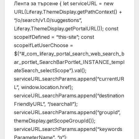
Лента за търсене { let serviceURL = new
URL(Liferay.ThemeDisplay.getPathContext() +
“/o/search/v1.0/suggestions”,
Liferay.ThemeDisplay.getPortalURL()); const
scopeIfDefined = “this-site”; const
scopeIfLetUserChoose =
$(“#_com_liferay_portal_search_web_search_b
ar_portlet_SearchBarPortlet_INSTANCE_templ
ateSearch_selectScope”).val();
serviceURL.searchParams.append(“currentUR
L”, window.location.href);
serviceURL.searchParams.append(“destination
FriendlyURL”, “/searchall”);
serviceURL.searchParams.append(“groupId”,
themeDisplay.getScopeGroupId());
serviceURL.searchParams.append(“keywords
ParameterName”, “q”);