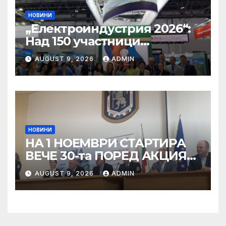
НОВИНИ
„Електроиндустрия 2026“:
Над 150 участници
обсъдиха решения и
AUGUST 9, 2026
ADMIN
ключовата роля на сектора
в технологичната
трансформация
НОВИНИ
НА 1 НОЕМВРИ СТАРТИРА
ВЕЧЕ 30-та ПОРЕД АКЦИЯ
„ЗИМА“
AUGUST 9, 2026
ADMIN