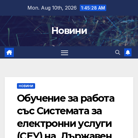
Skip
Mon. Aug 10th, 2026
1:45:29 AM
to
content
Новини
НОВИНИ
Обучение за работа
със Системата за
електронни услуги
(СЕУ) на Държавен