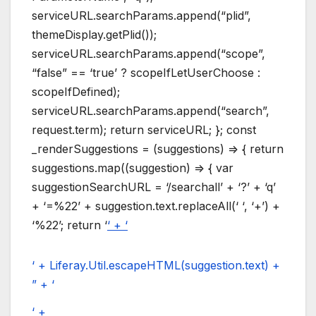
serviceURL.searchParams.append(“plid”,
themeDisplay.getPlid());
serviceURL.searchParams.append(“scope”,
“false” == ‘true’ ? scopeIfLetUserChoose :
scopeIfDefined);
serviceURL.searchParams.append(“search”,
request.term); return serviceURL; }; const
_renderSuggestions = (suggestions) => { return
suggestions.map((suggestion) => { var
suggestionSearchURL = ‘/searchall’ + ‘?’ + ‘q’
+ ‘=%22’ + suggestion.text.replaceAll(‘ ‘, ‘+’) +
‘%22’; return ‘
‘ + ‘
‘ + Liferay.Util.escapeHTML(suggestion.text) +
” + ‘
‘ +