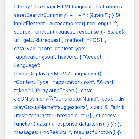
Liferay.Util.escapeHTML(suggestion.attributes.
assetSearchSummary) + ” + ” ; }).join(”); } $(
inputElement ).autocomplete({ minLength: 2,
source: function( request, response ) { $.ajax({
url: getURL(request), method : “POST”,
dataType: “json”, contentType:
“application/json”, headers: { “Accept-
Language”:
themeDisplay.getBCP47LanguageId(),
“Content-Type”: “application/json”, “X-csrf-
token”: Liferay.authToken }, data:
JSON.stringify([{“contributorName”:”basic”,”dis
playGroupName”:”suggestions”,”size”:”6″,”attrib
utes”:{“characterThreshold”:””}}]), success:
function( data ) { response(data.items); } }); },
messages: { noResults: ”, results: function() {}