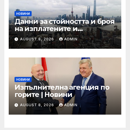
НОВИНИ
Данни за стойността и броя
на изплатените и
предявени претенции по
AUGUST 8, 2026
ADMIN
застраховка „Гражданска
отговорност” на
автомобилистите,
включително по рискови
групи, към 31.12.2024 г.
НОВИНИ
Изпълнителна агенция по
горите | Новини
AUGUST 8, 2026
ADMIN