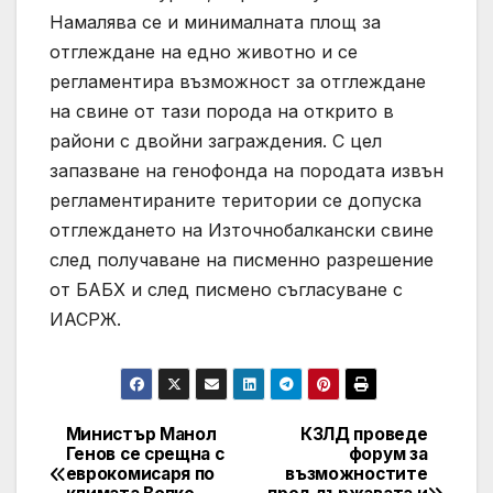
Намалява се и минималната площ за
отглеждане на едно животно и се
регламентира възможност за отглеждане
на свине от тази порода на открито в
райони с двойни заграждения. С цел
запазване на генофонда на породата извън
регламентираните територии се допуска
отглеждането на Източнобалкански свине
след получаване на писменно разрешение
от БАБХ и след писмено съгласуване с
ИАСРЖ.
Министър Манол
КЗЛД проведе
Post
Генов се срещна с
форум за
еврокомисаря по
възможностите
navigation