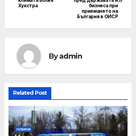
климата Вопке
пред държавата и
Хукстра
бизнеса при
приемането на
България в ОИСР
By
admin
Related Post
НОВИНИ