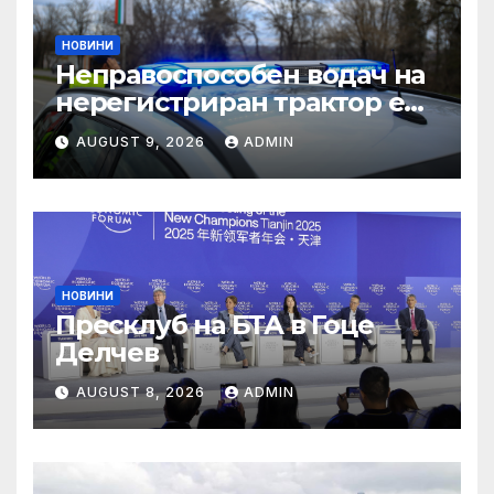
НОВИНИ
Неправоспособен водач на
нерегистриран трактор е
спрян в Търговище –
AUGUST 9, 2026
ADMIN
Новини Търговище
НОВИНИ
Пресклуб на БТА в Гоце
Делчев
AUGUST 8, 2026
ADMIN