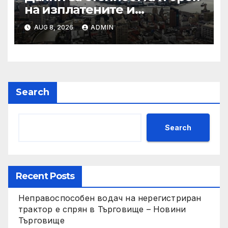
на изплатените и
предявени претенции по
AUG 8, 2026
ADMIN
застраховка „Гражданска
отговорност” на
автомобилистите,
включително по рискови
групи, към 31.12.2024 г.
Search
Search
Recent Posts
Неправоспособен водач на нерегистриран
трактор е спрян в Търговище – Новини
Търговище