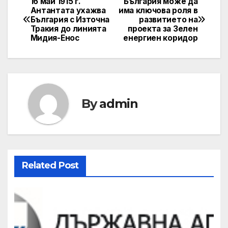
16 май 1915 г.
България може да
Post
Антантата ухажва
има ключова роля в
България с Източна
развитието на
navigation
Тракия до линията
проекта за Зелен
Мидия-Енос
енергиен коридор
By
admin
Related Post