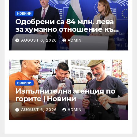
НОВИНИ
Одобрени са 84 млн. лева
за хуманно отношение към
свине и птици
AUGUST 6, 2026
ADMIN
НОВИНИ
Изпълнителна агенция по
горите | Новини
AUGUST 6, 2026
ADMIN