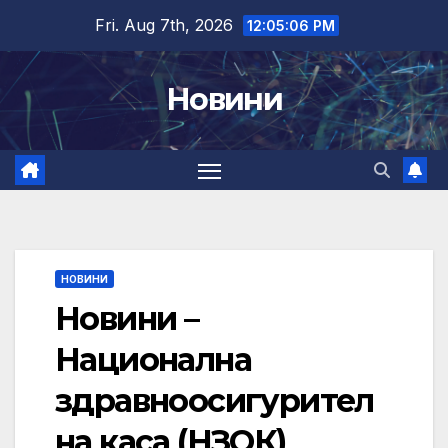
Skip
Fri. Aug 7th, 2026
12:05:07 PM
to
content
Новини
НОВИНИ
Новини –
Национална
здравноосигурител
на каса (НЗОК)