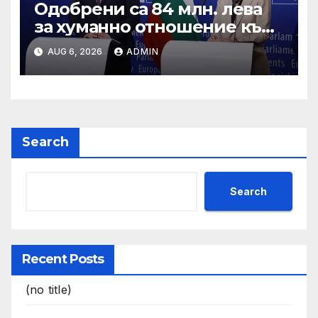
Одобрени са 84 млн. лева
за хуманно отношение към
свине и птици
AUG 6, 2026
ADMIN
Search
Search
Recent Posts
(no title)