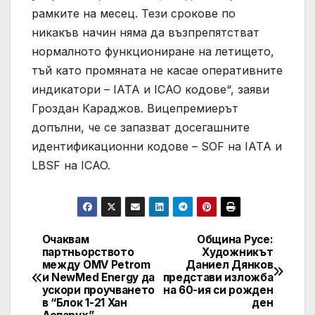
рамките на месец. Тези срокове по
никакъв начин няма да възпрепятстват
нормалното функциониране на летището,
тъй като промяната не касае оперативните
индикатори – IATA и ICAO кодове“, заяви
Гроздан Караджов. Вицепремиерът
допълни, че се запазват досегашните
идентификационни кодове – SOF на IATA и
LBSF на ICAO.
Очаквам
Община Русе:
Post
партньорството
Художникът
между OMV Petrom
Даниел Дянков
navigation
и NewMed Energy да
представи изложба
ускори проучването
на 60-ия си рожден
в “Блок 1-21 Хан
ден