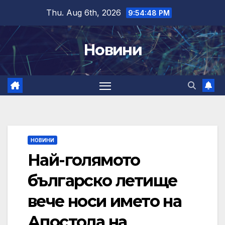
Skip
Thu. Aug 6th, 2026
9:54:49 PM
to
content
Новини
НОВИНИ
Най-голямото
българско летище
вече носи името на
Апостола на