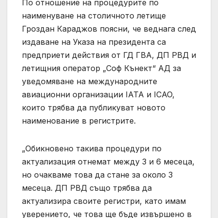
По отношение на процедурите по
наименуване на столичното летище
Гроздан Караджов поясни, че веднага след
издаване на Указа на президента са
предприети действия от ГД ГВА, ДП РВД и
летищния оператор „Соф Кънект“ АД за
уведомяване на международните
авиационни организации IATA и ICAO,
които трябва да публикуват новото
наименование в регистрите.
„Обикновено такива процедури по
актуализация отнемат между 3 и 6 месеца,
но очакваме това да стане за около 3
месеца. ДП РВД също трябва да
актуализира своите регистри, като имам
уверението, че това ще бъде извършено в