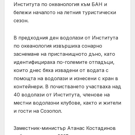
Института по океанология към БАН и
бележи началото на летния туристически
сезон.
В предходния ден водолази от Института
по океанология извършиха сонарно
заснемане на пристанищното дъно, като
идентифицираха по-големите отпадъци,
които днес бяха извадени от водата с
помощта на водолази и изнесени с кран в
контейнери. В почистването участваха над
40 водолази от Института, членове на
местни водолазни клубове, както и жители
и гости на Созопол.
Заместник-министър Атанас Костадинов