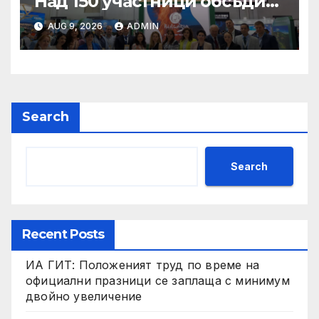
Над 150 участници обсъдиха
решения и ключовата роля
AUG 9, 2026
ADMIN
на сектора в
технологичната
трансформация
Search
Search
Recent Posts
ИА ГИТ: Положеният труд по време на
официални празници се заплаща с минимум
двойно увеличение