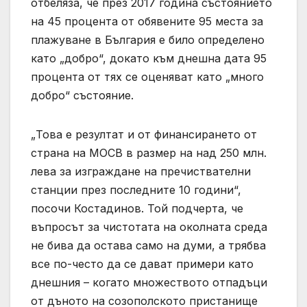
отбеляза, че през 2017 година състоянието
на 45 процента от обявените 95 места за
плажуване в България е било определено
като „добро“, докато към днешна дата 95
процента от тях се оценяват като „много
добро“ състояние.
„Това е резултат и от финансирането от
страна на МОСВ в размер на над 250 млн.
лева за изграждане на пречиствателни
станции през последните 10 години“,
посочи Костадинов. Той подчерта, че
въпросът за чистотата на околната среда
не бива да остава само на думи, а трябва
все по-често да се дават примери като
днешния – когато множеството отпадъци
от дъното на созополското пристанище