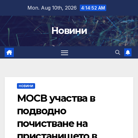
Skip
Mon. Aug 10th, 2026
4:14:53 AM
to
content
Новини
НОВИНИ
МОСВ участва в
подводно
почистване на
пристанището в