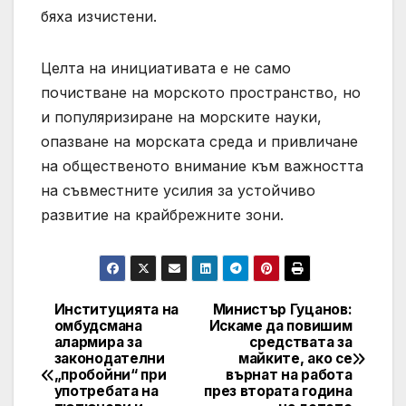
бяха изчистени.
Целта на инициативата е не само
почистване на морското пространство, но
и популяризиране на морските науки,
опазване на морската среда и привличане
на общественото внимание към важността
на съвместните усилия за устойчиво
развитие на крайбрежните зони.
Институцията на
Министър Гуцанов:
Post
омбудсмана
Искаме да повишим
алармира за
средствата за
navigation
законодателни
майките, ако се
„пробойни“ при
върнат на работа
употребата на
през втората година