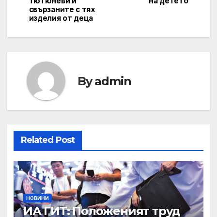
тютюневи и
на детето
свързаните с тях
изделия от деца
By
admin
Related Post
НОВИНИ
ИА ГИТ: Положеният труд