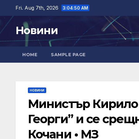
Skip
Fri. Aug 7th, 2026
3:04:51 AM
to
content
Новини
HOME
SAMPLE PAGE
НОВИНИ
Министър Кирило
Георги” и се срещ
Кочани • МЗ