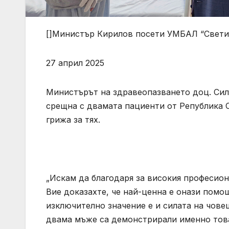
[]Министър Кирилов посети УМБАЛ “Свети 
27 април 2025
Министърът на здравеопазването доц. Сил
срещна с двамата пациенти от Република 
грижа за тях.
„Искам да благодаря за високия професион
Вие доказахте, че най-ценна е онази помощ
изключително значение е и силата на чове
двама мъже са демонстрирали именно това