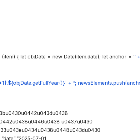
(item) { let objDate = new Date(item.date); let anchor = ‘
‘ 
)+1}.${objDate.getFullYear()}` + ”; newsElements.push(anch