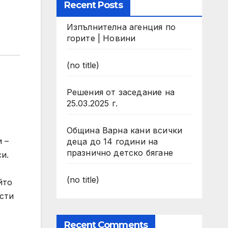
Recent Posts
Изпълнителна агенция по
горите | Новини
(no title)
Решения от заседание на
25.03.2025 г.
Община Варна кани всички
 –
деца до 14 години на
празнично детско бягане
и.
(no title)
йто
сти
Recent Comments