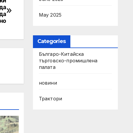
чки
 да
да
May 2025
но
Categories
Българо-Китайска
търговско-промишлена
палата
новини
Трактори