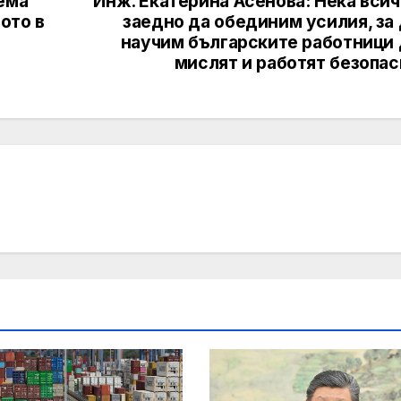
ема
Инж. Екатерина Асенова: Нека вси
ото в
заедно да обединим усилия, за
научим българските работници 
мислят и работят безопас