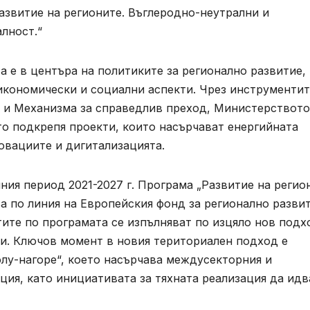
азвитие на регионите. Въглеродно-неутрални и
лност.“
 е в центъра на политиките за регионално развитие,
икономически и социални аспекти. Чрез инструментит
е и Механизма за справедлив преход, Министерството
то подкрепя проекти, които насърчават енергийната
овациите и дигитализацията.
ия период 2021-2027 г. Програма „Развитие на регио
ва по линия на Европейския фонд за регионално разви
ите по програмата се изпълняват по изцяло нов подх
и. Ключов момент в новия териториален подход е
лу-нагоре“, което насърчава междусекторния и
ия, като инициативата за тяхната реализация да идв