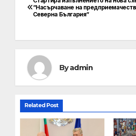
Стартира изпълнението на нова сх
Post
”Насърчаване на предприемачеств
navigation
Северна България”
By
admin
Related Post