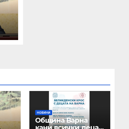
НОВИНИ
Община Варна
кани всички деца