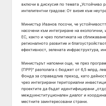
включи в дискусия по темата „Устойчиво р
интелигентни градове: От визия към неутра
Министър Иванов посочи, че устойчивостта
насочени към интегриране на екологични, 
ЕС, както и чрез политиката на сближаван
регионалното развитие и благоустройство
ефективност, зелената инфраструктура, ин
Министърът напомни още, че през програмн
(ПРР)“ разполага с бюджет от 6,5 млрд. ле
Фонда за справедлив преход, като дейност
чрез интегрирани териториални инвестици
проектите да бъдат идентифицирани „отдо
междуинституционален диалог и координац
местните заинтересовани страни.