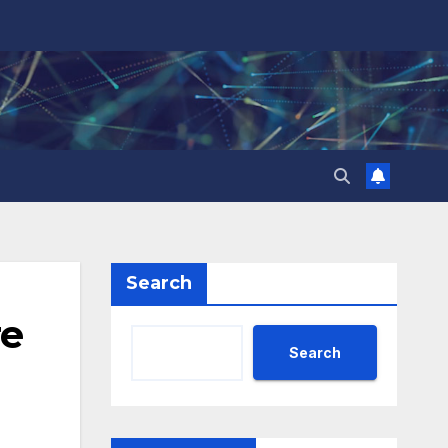
Search
те
Search