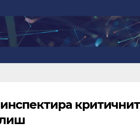
 инспектира критични
елиш