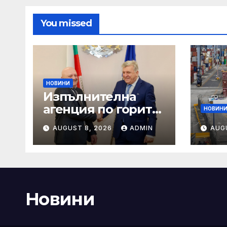
You missed
НОВИНИ
Изпълнителна
агенция по горите
НОВИН
| Новини
AUGUST 8, 2026
ADMIN
AUG
Новини