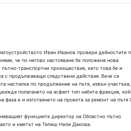
лагоустройството Иван Иванов провери дейностите 
няме, че по негово настояване бе положена нова
 пътно-транспортни произшествия, като това бе и
а с продължаващи следствени действия. Вече са
та настилка по продължение на пътя, извън участъка,
движда полагането на асфалт тип набита фракция, кой
 фаза е и изготвянето на проекта за ремонт на пътя I
лняващият функциите директор на Областно пътно
както и кметът на Телиш Нели Дакова.