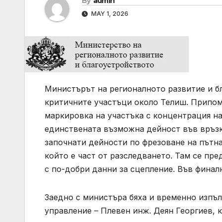
By
admin
MAY 1, 2026
Министърът на регионалното развитие и б
критичните участъци около Телиш. Припом
маркировка на участъка с концентрация на
единствената възможна дейност във връзк
започнати дейности по фрезоване на пътна
който е част от разследването. Там се пре
с по-добри данни за сцепление. Във финална
Заедно с министъра бяха и временно изпъ
управление – Плевен инж. Деян Георгиев, 