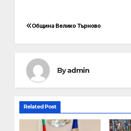
Община Велико Търново
Post
navigation
By
admin
Related Post