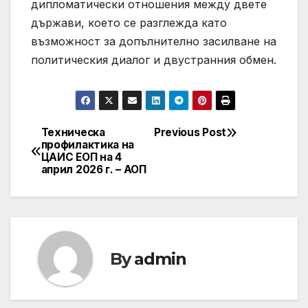
дипломатически отношения между двете
държави, което се разглежда като
възможност за допълнително засилване на
политическия диалог и двустранния обмен.
Техническа
Previous Post
Post
профилактика на
ЦАИС ЕОП на 4
navigation
април 2026 г. – АОП
By
admin