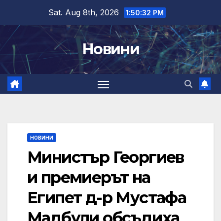
Skip
Sat. Aug 8th, 2026
1:50:33 PM
to
content
Новини
НОВИНИ
Министър Георгиев
и премиерът на
Египет д-р Мустафа
Мадбули обсъдиха