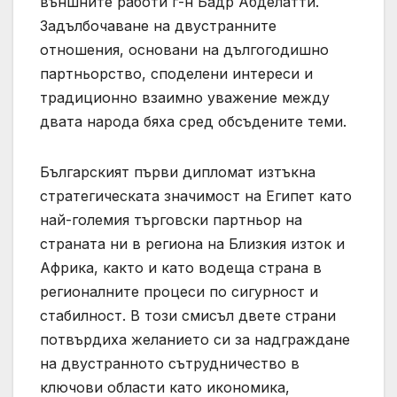
външните работи г-н Бадр Абделатти.
Задълбочаване на двустранните
отношения, основани на дългогодишно
партньорство, споделени интереси и
традиционно взаимно уважение между
двата народа бяха сред обсъдените теми.
Българският първи дипломат изтъкна
стратегическата значимост на Египет като
най-големия търговски партньор на
страната ни в региона на Близкия изток и
Африка, както и като водеща страна в
регионалните процеси по сигурност и
стабилност. В този смисъл двете страни
потвърдиха желанието си за надграждане
на двустранното сътрудничество в
ключови области като икономика,