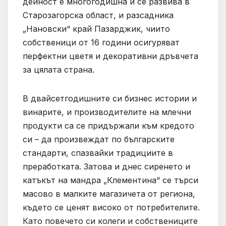
дейност е многогодишна и се развива в
Старозагорска област, и разсадника
„Нановски“ край Пазарджик, чиито
собственици от 16 години осигуряват
перфектни цветя и декоративни дръвчета
за цялата страна.
В двайсетгодишните си бизнес истории и
винарите, и производителите на млечни
продукти са се придържали към кредото
си – да произвеждат по българските
стандарти, спазвайки традициите в
преработката. Затова и днес сиренето и
катъкът на мандра „Клементина“ се търси
масово в малките магазичета от региона,
където се ценят високо от потребителите.
Като повечето си колеги и собствениците