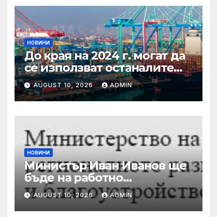
НОВИНИ
До края на 2024 г. могат да
се използват останалите
дни отпуск от 2022 г.
AUGUST 10, 2026
ADMIN
НОВИНИ
Министър Иван Иванов ще
бъде на работно
посещение в Русе
AUGUST 10, 2026
ADMIN