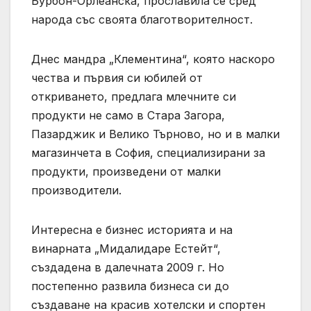
Бурбон-Орлеанска, прославила се сред
народа със своята благотворителност.
Днес мандра „Клементина“, която наскоро
чества и първия си юбилей от
откриването, предлага млечните си
продукти не само в Стара Загора,
Пазарджик и Велико Търново, но и в малки
магазинчета в София, специализирани за
продукти, произведени от малки
производители.
Интересна е бизнес историята и на
винарната „Мидалидаре Естейт“,
създадена в далечната 2009 г. Но
постепенно развила бизнеса си до
създаване на красив хотелски и спортен