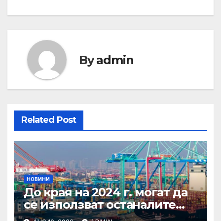
By
admin
Related Post
НОВИНИ
До края на 2024 г. могат да
се използват останалите
дни отпуск от 2022 г.