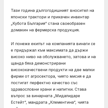
Тази година дългогодишният вносител на
японски трактори и прикачен инвентар
„Кубота България“ стана своеобразен
домакин на фермерска продукция.
И понеже екипът на компанията винаги се
е придържал към максимата да държи
високо ниво на обслужването, затова и на
щанда бяха демонстрирани
висококачествени продукти на две малки
фирми от агросектора, чиято мисия е да
постигат перфектно качество със
здравословни храни и напитки. Става
въпрос за винарната „Мидалидаре
Естейт“, мандрата „Клементина“, чията