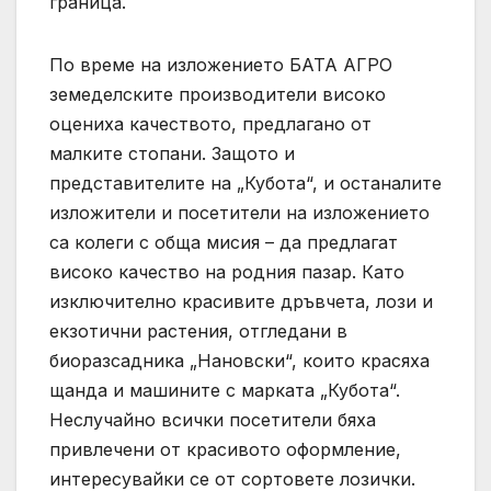
граница.
По време на изложението БАТА АГРО
земеделските производители високо
оцениха качеството, предлагано от
малките стопани. Защото и
представителите на „Кубота“, и останалите
изложители и посетители на изложението
са колеги с обща мисия – да предлагат
високо качество на родния пазар. Като
изключително красивите дръвчета, лози и
екзотични растения, отгледани в
биоразсадника „Нановски“, които красяха
щанда и машините с марката „Кубота“.
Неслучайно всички посетители бяха
привлечени от красивото оформление,
интересувайки се от сортовете лозички.