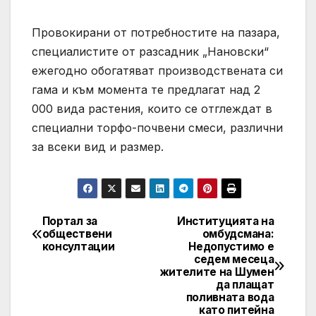
Провокирани от потребностите на пазара,
специалистите от разсадник „Нановски“
ежегодно обогатяват производствената си
гама и към момента те предлагат над 2
000 вида растения, които се отглеждат в
специални торфо-почвени смеси, различни
за всеки вид и размер.
Портал за
Институцията на
Post
обществени
омбудсмана:
консултации
Недопустимо е
navigation
седем месеца
жителите на Шумен
да плащат
поливната вода
като питейна