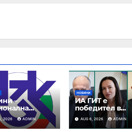
НОВИНИ
ини –
ИА ГИТ е
ионална
победител в
авноосигурите
категорията
, 2026
ADMIN
AUG 6, 2026
ADMIN
каса (НЗОК)
„Социална
отговорност“ в