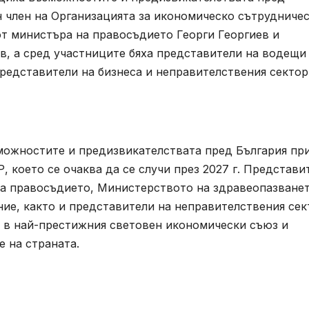
н член на Организацията за икономическо сътрудниче
от министъра на правосъдието Георги Георгиев и
, а сред участниците бяха представители на водещи
редставители на бизнеса и неправителствения сектор
зможностите и предизвикателствата пред България пр
 което се очаква да се случи през 2027 г. Представи
а правосъдието, Министерството на здравеопазванет
ие, както и представители на неправителствения сек
 в най-престижния световен икономически съюз и
е на страната.