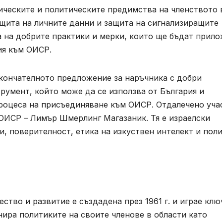
ческите и политическите предимства на членството 
щита на личните данни и защита на сигнализиращите
а на добрите практики и мерки, които ще бъдат прил
ия към ОИСР.
кончателното предложение за наръчника с добри
румент, който може да се използва от България и
процеса на присъединяване към ОИСР. Отдалечено уча
ОИСР – Лимър Шмерлинг Магазаник. Тя е израелски
и, поверителност, етика на изкуствен интелект и пол
ство и развитие е създадена през 1961 г. и играе клю
нира политиките на своите членове в области като