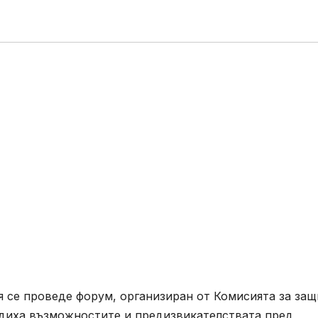
ия се проведе форум, организиран от Комисията за защ
съдиха възможностите и предизвикателствата пред