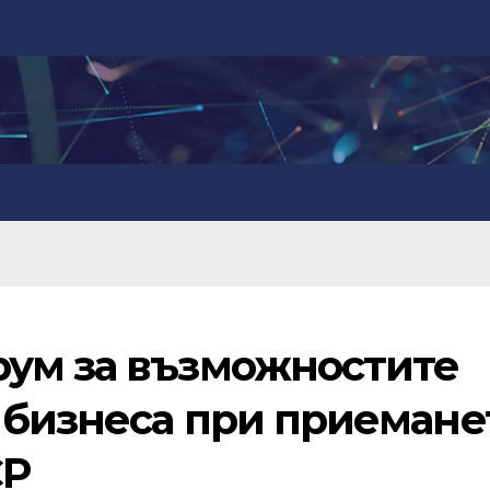
ум за възможностите
 бизнеса при приемане
СР