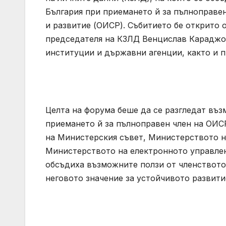
България при приемането й за пълноправе
и развитие (ОИСР). Събитието бе открито 
председателя на КЗЛД Венцислав Караджов
институции и държавни агенции, както и п
Целта на форума беше да се разгледат въ
приемането й за пълноправен член на ОИСР,
на Министерския съвет, Министерството н
Министерството на електронното управлен
обсъдиха възможните ползи от членството
неговото значение за устойчивото развити