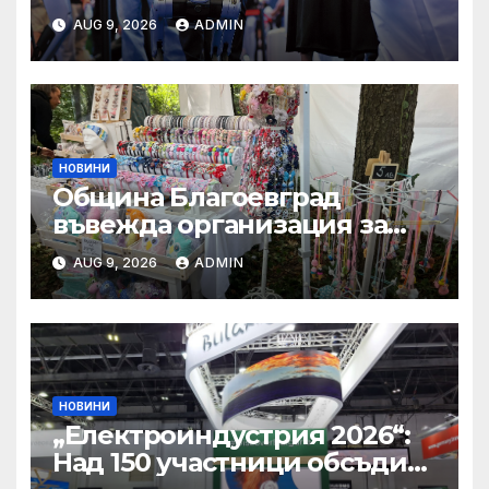
празници се заплаща с
AUG 9, 2026
ADMIN
минимум двойно
увеличение
НОВИНИ
Община Благоевград
въвежда организация за
грижа и стопанисване на
AUG 9, 2026
ADMIN
общинските сгради в
старинния квартал
„Вароша“, започва ремонт
на компрометирани къщи
НОВИНИ
„Електроиндустрия 2026“:
Над 150 участници обсъдиха