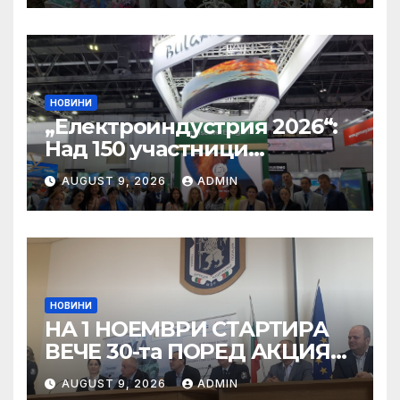
старинния квартал
„Вароша“, започва ремонт
на компрометирани къщи
НОВИНИ
„Електроиндустрия 2026“:
Над 150 участници
обсъдиха решения и
AUGUST 9, 2026
ADMIN
ключовата роля на сектора
в технологичната
трансформация
НОВИНИ
НА 1 НОЕМВРИ СТАРТИРА
ВЕЧЕ 30-та ПОРЕД АКЦИЯ
„ЗИМА“
AUGUST 9, 2026
ADMIN