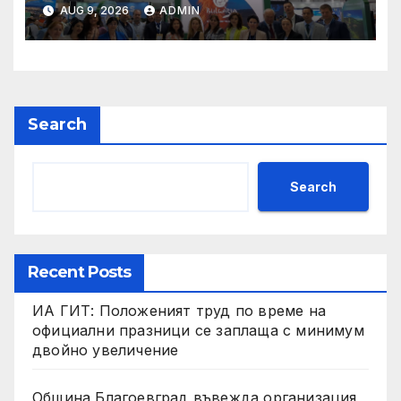
решения и ключовата роля
AUG 9, 2026
ADMIN
на сектора в
технологичната
трансформация
Search
Search
Recent Posts
ИА ГИТ: Положеният труд по време на
официални празници се заплаща с минимум
двойно увеличение
Община Благоевград въвежда организация