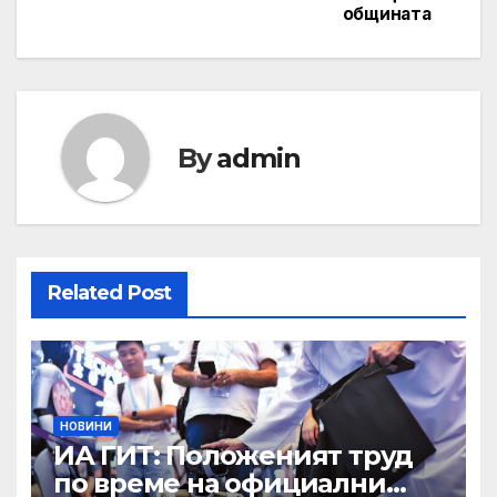
общината
By
admin
Related Post
НОВИНИ
ИА ГИТ: Положеният труд
по време на официални