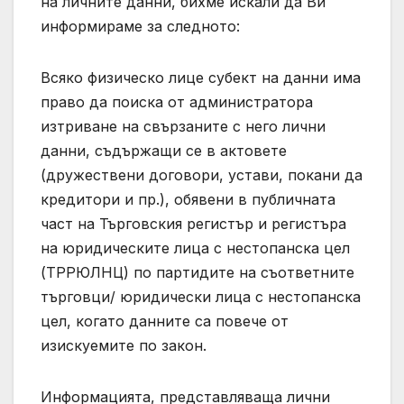
на личните данни, бихме искали да Ви
информираме за следното:
Всяко физическо лице субект на данни има
право да поиска от администратора
изтриване на свързаните с него лични
данни, съдържащи се в актовете
(дружествени договори, устави, покани да
кредитори и пр.), обявени в публичната
част на Търговския регистър и регистъра
на юридическите лица с нестопанска цел
(ТРРЮЛНЦ) по партидите на съответните
търговци/ юридически лица с нестопанска
цел, когато данните са повече от
изискуемите по закон.
Информацията, представляваща лични