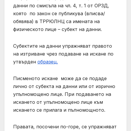
данни по смисъла на чл. 4, т. 1 от ОРЗД,
която по закон се публикува (вписва/
обявява) в ТРРЮЛНЦ са имената на
физическото лице – субект на данни.
Субектите на данни упражняват правото
на изтриване чрез подаване на искане по
утвърден
образец.
Писменото искане може да се подаде
лично от субекта на данни или от изрично
упълномощено лице. При подаването на
искането от упълномощено лице към
искането се прилага и пълномощното.
Правата, посочени по-горе, се упражняват