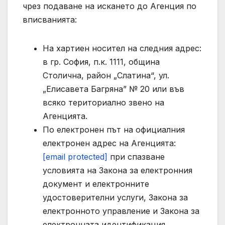
чрез подаване на искането до Агенция по
вписванията:
На хартиен носител на следния адрес:
в гр. София, п.к. 1111, община
Столична, район „Слатина“, ул.
„Елисавета Багряна” № 20 или във
всяко териториално звено на
Агенцията.
По електронен път на официалния
електронен адрес на Агенцията:
[email protected]
при спазване
условията на Закона за електронния
документ и електронните
удостоверителни услуги, Закона за
електронното управление и Закона за
електронната идентификация.