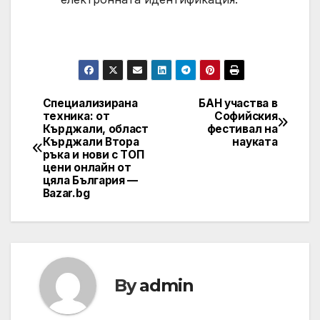
Специализирана
БАН участва в
Post
техника: от
Софийския
Кърджали, област
фестивал на
navigation
Кърджали Втора
науката
ръка и нови с ТОП
цени онлайн от
цяла България —
Bazar.bg
By
admin