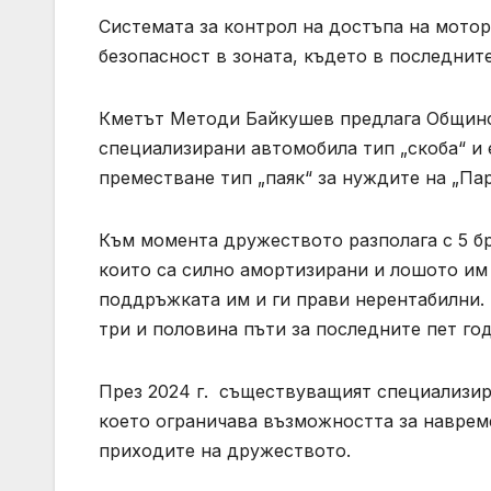
Системата за контрол на достъпа на мото
безопасност в зоната, където в последнит
Кметът Методи Байкушев предлага Общинс
специализирани автомобила тип „скоба“ и
преместване тип „паяк“ за нуждите на „Па
Към момента дружеството разполага с 5 б
които са силно амортизирани и лошото им 
поддръжката им и ги прави нерентабилни. 
три и половина пъти за последните пет год
През 2024 г. съществуващият специализира
което ограничава възможността за наврем
приходите на дружеството.