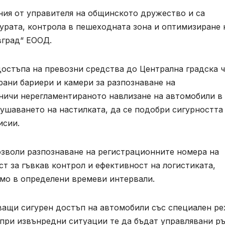
ия от управителя на общинското дружество и са
урата, контрола в пешеходната зона и оптимизиране 
вград“ ЕООД.
достъпа на превозни средства до Централна градска ч
ани бариери и камери за разпознаване на
аничи нерегламентираното навлизане на автомобили в
ушаването на настилката, да се подобри сигурността
исии.
озволи разпознаване на регистрационните номера на
т за гъвкав контрол и ефективност на логистиката,
амо в определени времеви интервали.
яващи сигурен достъп на автомобили със специален р
при извънредни ситуации те да бъдат управлявани ръ