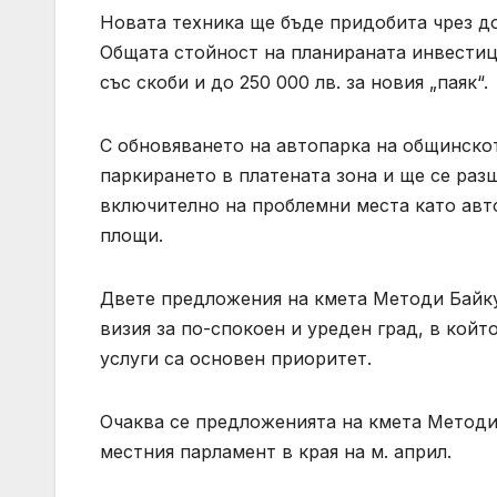
Новата техника ще бъде придобита чрез до
Общата стойност на планираната инвестиция
със скоби и до 250 000 лв. за новия „паяк“.
С обновяването на автопарка на общинско
паркирането в платената зона и ще се раз
включително на проблемни места като авто
площи.
Двете предложения на кмета Методи Байку
визия за по-спокоен и уреден град, в кой
услуги са основен приоритет.
Очаква се предложенията на кмета Методи
местния парламент в края на м. април.