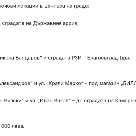
лючови локации в центъра на града:
а сградата на Държавния архив;
икола Вапцаров“ и сградата РЗИ – Благоевград (две
Александров“ и ул. „Крали Марко“ – под магазин „БИЛ
н Рилски“ и ул. „Иван Вазов“ – до сградата на Камерн
 000 лева.