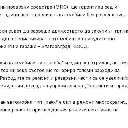
рни превозни средства (МПС) ще гарантира ред и
е години често навлизат автомобили без разрешение.
ки съвет да разреши дружеството да закупи и три н
 един специализиран автомобил за принудително
ркинги и гаражи – Благоевград“ ЕООД.
роя автомобили тип „скоба“ и един репатриращ автом
техническо състояние генерира големи разходи за
Разходите за ремонт и резервни части са се увеличил
ини, сочи доклад на управителя на „Паркинги и гараж
н автомобил тип „паяк“ е бил в ремонт многократно,
енна реакция при нарушения и влияе негативно на