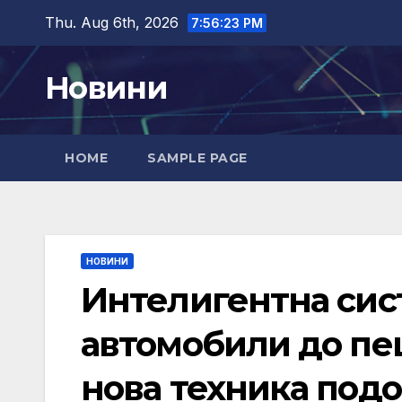
Skip
Thu. Aug 6th, 2026
7:56:24 PM
to
content
Новини
HOME
SAMPLE PAGE
НОВИНИ
Интелигентна сис
автомобили до пеш
нова техника подо