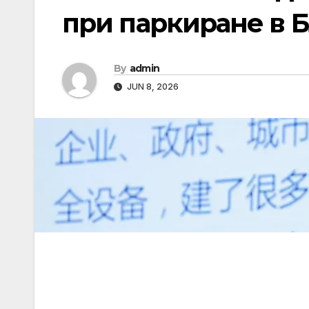
при паркиране в 
By
admin
JUN 8, 2026