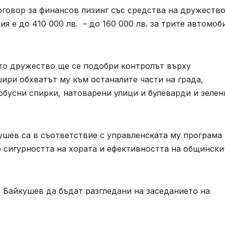
говор за финансов лизинг със средства на дружество
 е до 410 000 лв. – до 160 000 лв. за трите автомоб
то дружество ще се подобри контролът върху
шири обхватът му към останалите части на града,
бусни спирки, натоварени улици и булеварди и зелен
шев са в съответствие с управленската му програма 
то сигурността на хората и ефективността на общински
 Байкушев да бъдат разгледани на заседанието на