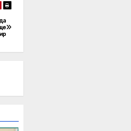
 да
ще
мир