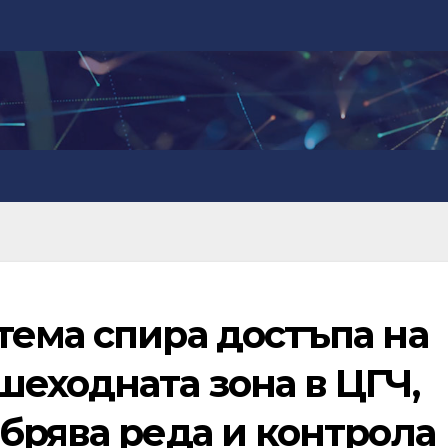
тема спира достъпа на
еходната зона в ЦГЧ,
брява реда и контрола