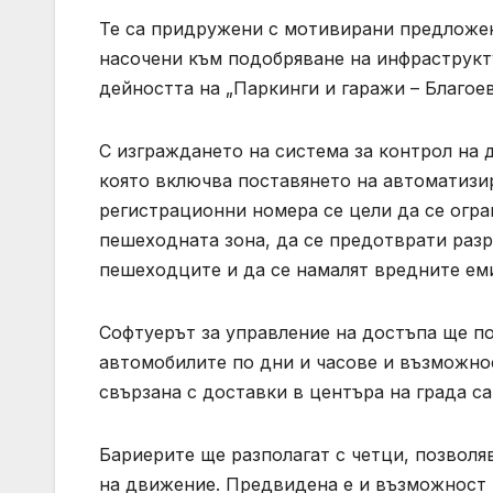
Те са придружени с мотивирани предложен
насочени към подобряване на инфраструкт
дейността на „Паркинги и гаражи – Благое
С изграждането на система за контрол на 
която включва поставянето на автоматизир
регистрационни номера се цели да се огр
пешеходната зона, да се предотврати разр
пешеходците и да се намалят вредните ем
Софтуерът за управление на достъпа ще п
автомобилите по дни и часове и възможнос
свързана с доставки в центъра на града с
Бариерите ще разполагат с четци, позвол
на движение. Предвидена е и възможност 