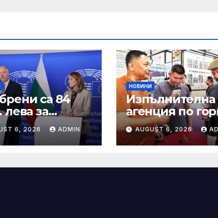
И
НОВИНИ
брени са 84
Изпълнителна
 лева за
агенция по гор
анно
| Новини
UST 6, 2026
ADMIN
AUGUST 6, 2026
A
ошение към
не и птици