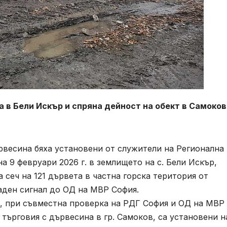
а в Бели Искър и спряна дейност на обект в Самоков
ървесина бяха установени от служители на Регионална
а 9 февруари 2026 г. в землището на с. Бели Искър,
 сеч на 121 дървета в частна горска територия от
даден сигнал до ОД на МВР София.
г., при съвместна проверка на РДГ София и ОД на МВР
 търговия с дървесина в гр. Самоков, са установени н