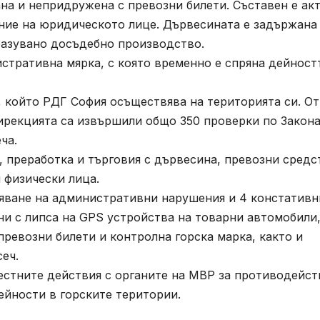
на и непридружена с превозни билети. Съставен е акт
ние на юридическото лице. Дървесината е задържана
разувано досъдебно производство.
стративна мярка, с която временно е спряна дейност
л, който РДГ София осъществява на територията си. От
ирекцията са извършили общо 350 проверки по Закона
ча.
, преработка и търговия с дървесина, превозни средс
 физически лица.
овяване на административни нарушения и 4 констативн
ни с липса на GPS устройства на товарни автомобили
превозни билети и контролна горска марка, както и
еч.
стните действия с органите на МВР за противодейст
ейности в горските територии.