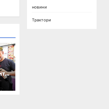
новини
Трактори
ите