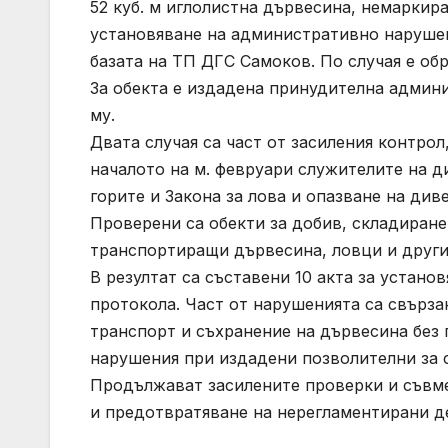
52 куб. м иглолистна дървесина, немаркира
установяване на административно наруше
базата на ТП ДГС Самоков. По случая е об
За обекта е издадена принудителна админи
му.
Двата случая са част от засиления контро
началото на м. февруари служителите на д
горите и Закона за лова и опазване на диве
Проверени са обекти за добив, складиране
транспортиращи дървесина, ловци и други
В резултат са съставени 10 акта за устан
протокола. Част от нарушенията са свърза
транспорт и съхранение на дървесина без 
нарушения при издадени позволителни за с
Продължават засилените проверки и съвме
и предотвратяване на нерегламентирани д