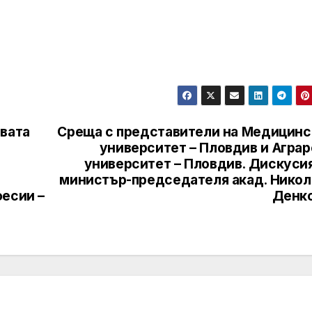
овата
Среща с представители на Медицинс
университет – Пловдив и Аграр
университет – Пловдив. Дискусия
министър-председателя акад. Никол
фесии –
Денко