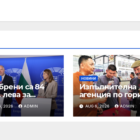
НОВИНИ
брени са 84
Изпълнителна
 лева за
агенция по гор
анно
| Новини
, 2026
ADMIN
AUG 6, 2026
ADMIN
ошение към
не и птици