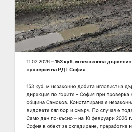
11.02.2026 –
153 куб. м незаконна дървесин
проверки на РДГ София
153 куб. м незаконно добита иглолистна д
дирекция по горите – София при проверка н
община Самоков. Констатирана е незаконна
видовете бял бор и смърч. По случая е по
Само ден по-късно – на 10 февруари 2026 
София в обект за складиране, преработка и