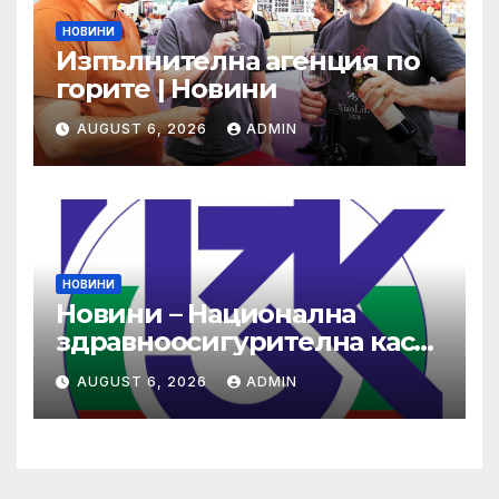
НОВИНИ
Изпълнителна агенция по
горите | Новини
AUGUST 6, 2026
ADMIN
НОВИНИ
Новини – Национална
здравноосигурителна каса
(НЗОК)
AUGUST 6, 2026
ADMIN