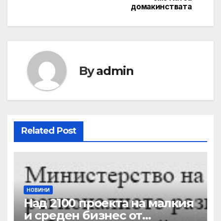
домакинствата
By
admin
Related Post
НОВИНИ
Над 2100 проекта на малкия
и среден бизнес от