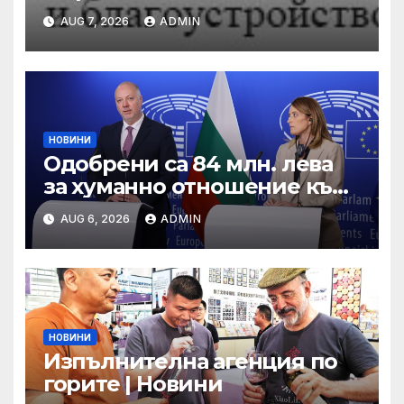
въглищните региони се
AUG 7, 2026
ADMIN
състезават за 250 млн. лв. от
Програма „Развитие на
регионите“ 2021-2027 г.
НОВИНИ
Одобрени са 84 млн. лева
за хуманно отношение към
свине и птици
AUG 6, 2026
ADMIN
НОВИНИ
Изпълнителна агенция по
горите | Новини