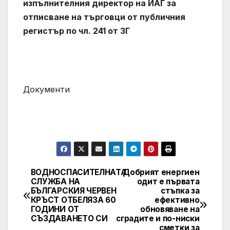
изпълнителния директор на ИАГ за
отписване на търговци от публичния
регистър по чл. 241 от ЗГ
Документи
ВОДНОСПАСИТЕЛНАТА
Добрият енергиен
Post
СЛУЖБА НА
одит е първата
БЪЛГАРСКИЯ ЧЕРВЕН
стъпка за
navigation
КРЪСТ ОТБЕЛЯЗА 60
ефективно
ГОДИНИ ОТ
обновяване на
СЪЗДАВАНЕТО СИ
сградите и по-ниски
сметки за