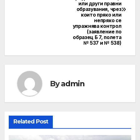
или други правни
образувания, чрез
които пряко или
непряко се
упражнява контрол
(заявление по
образец Б 7, полета
№ 537 и № 538)
By
admin
Related Post