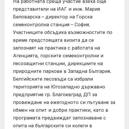
На работната среща участие взеха още
представители на ИАГ и инж. Мария
Беловарска – директор на Горска
семеконтролна станция – София.
Участниците обсъдиха възможностите по
време предстоящата визита да се
запознаят на практика с работата на
Агенцията, горските семеконтролни и
лесозащитни станции, дирекциите на
природните паркове в Западна България.
Белгийските лесовъди са избрали
територията на Югозападно държавно
предприятие гр. Благоевград ДП за
провеждане на ежегодното си пътуване за
обмен на опит и добри практики, като в
програмата предвиждат запознаване с
опита на българските си колеги в