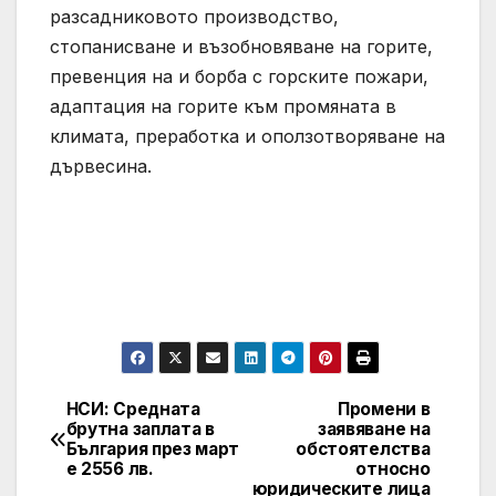
разсадниковото производство,
стопанисване и възобновяване на горите,
превенция на и борба с горските пожари,
адаптация на горите към промяната в
климата, преработка и оползотворяване на
дървесина.
НСИ: Средната
Промени в
Post
брутна заплата в
заявяване на
България през март
обстоятелства
navigation
е 2556 лв.
относно
юридическите лица