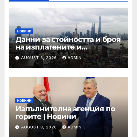
НОВИНИ
Данни за стойността и броя
на изплатените и
предявени претенции по
AUGUST 8, 2026
ADMIN
застраховка „Гражданска
отговорност” на
автомобилистите,
включително по рискови
групи, към 31.12.2024 г.
НОВИНИ
Изпълнителна агенция по
горите | Новини
AUGUST 8, 2026
ADMIN