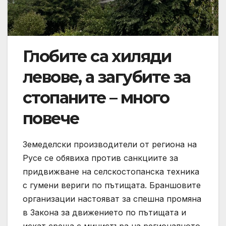
Глобите са хиляди
левове, а загубите за
стопаните – много
повече
Земеделски производители от региона на
Русе се обявиха против санкциите за
придвижване на селскостопанска техника
с гумени вериги по пътищата. Браншовите
организации настояват за спешна промяна
в Закона за движението по пътищата и
искат среща с министъра на регионалното