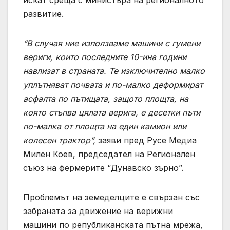
развитие.
“В случая ние използваме машини с гумени
вериги, които последните 10-ина години
навлизат в страната. Те изключително малко
уплътняват почвата и по-малко деформират
асфалта по пътищата, защото площта, на
която стъпва цялата верига, е десетки пъти
по-малка от площта на един камион или
колесен трактор”,
заяви пред Русе Медиа
Милен Коев, председател на Регионален
съюз на фермерите “Дунавско зърно”.
Проблемът на земеделците е свързан със
забраната за движение на верижни
машини по републиканската пътна мрежа,