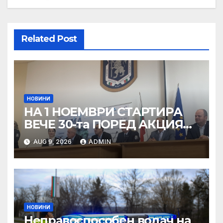
Related Post
НОВИНИ
НА 1 НОЕМВРИ СТАРТИРА
ВЕЧЕ 30-та ПОРЕД АКЦИЯ
„ЗИМА“
AUG 9, 2026
ADMIN
НОВИНИ
Неправоспособен водач на