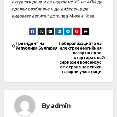
актуализирана и се надяваме УС на АПИ да
прояви разбиране и да диференцира
видовете вериги,”
допълва Милен Коев.
Президент на
Либерализацията на
Post
Република България
електроенергийния
пазар на едро
navigation
стартира със
сериозен консенсус
от страна на всички
пазарни участници
By
admin