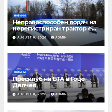
НОВИНИ
Неправоспособен водач на
нерегистриран трактор е
спрян в Търговище –
AUGUST 9, 2026
ADMIN
Новини Търговище
НОВИНИ
Пресклуб на БТА в Гоце
Делчев
AUGUST 8, 2026
ADMIN