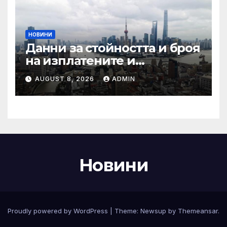
НОВИНИ
Данни за стойността и броя
на изплатените и
предявени претенции по
AUGUST 8, 2026
ADMIN
застраховка „Гражданска
отговорност” на
автомобилистите,
включително по рискови
групи, към 31.12.2024 г.
Новини
Proudly powered by WordPress
|
Theme:
Newsup
by
Themeansar
.