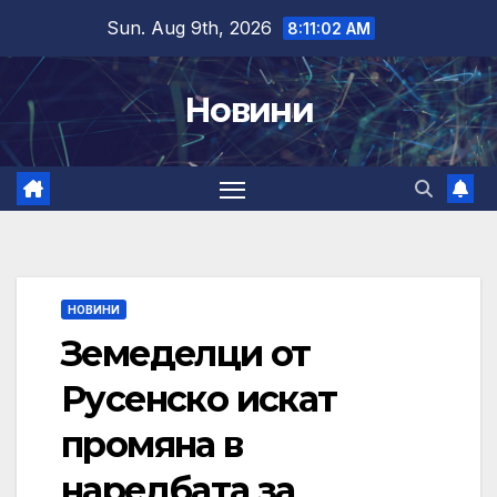
Skip
Sun. Aug 9th, 2026
8:11:03 AM
to
content
Новини
НОВИНИ
Земеделци от
Русенско искат
промяна в
наредбата за