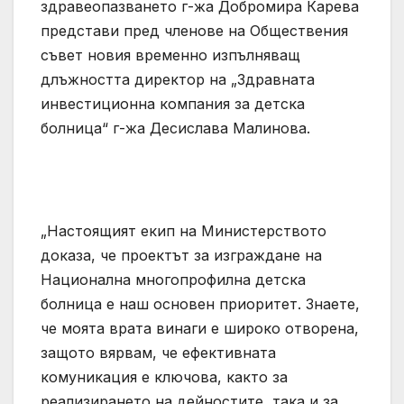
здравеопазването г-жа Добромира Карева
представи пред членове на Обществения
съвет новия временно изпълняващ
длъжността директор на „Здравната
инвестиционна компания за детска
болница“ г-жа Десислава Малинова.
„Настоящият екип на Министерството
доказа, че проектът за изграждане на
Национална многопрофилна детска
болница е наш основен приоритет. Знаете,
че моята врата винаги е широко отворена,
защото вярвам, че ефективната
комуникация е ключова, както за
реализирането на дейностите, така и за