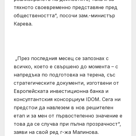
тяхното своевременно представяне пред
обществеността“, посочи зам.-министър
Карева.
„През последния месец се запознах с
всичко, което е свършено до момента – с
напредъка по подготовка на терена, със
стратегическите документи, изготвени от
Европейската инвестиционна банка и
консултантския консорциум IDOM. Сега ни
предстои да навлезем в нов решителен
етап и за мен от първостепенно значение е
това да се случва при пълна прозрачност“,
заяви на свой ред г-жа Малинова.