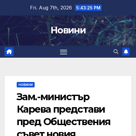
Skip
Fri. Aug 7th, 2026
5:43:25 PM
to
content
Новини
НОВИНИ
Зам.-министър
Карева представи
пред Обществения
съвет новия