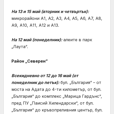
На 13 и 15 май (вторник и четвъртък):
микрорайони А1, А2, А3, А4, А5, А6, А7, А8,
А9, А10, А11, А12 и А13.
На 12 май (понеделник):
алеите в парк
„Лаута“.
Район „Северен”
Всекидневно от 12 до 16 май (от
понеделник до петък):
бул. „България“ – от
моста на Адата до 4-ти километър, от бул.
„България“ до комплекс „Марица Гардънс“,
пред ПУ „Паисий Хилендарски“, от бул.
„България“ до кръвопреливния център, бул.