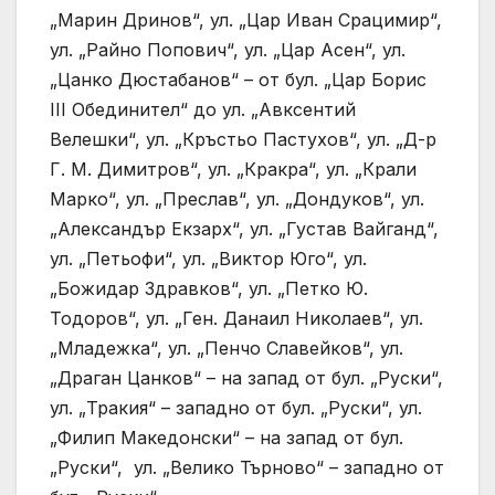
„Марин Дринов“, ул. „Цар Иван Срацимир“,
ул. „Райно Попович“, ул. „Цар Асен“, ул.
„Цанко Дюстабанов“ – от бул. „Цар Борис
III Обединител“ до ул. „Авксентий
Велешки“, ул. „Кръстьо Пастухов“, ул. „Д-р
Г. М. Димитров“, ул. „Кракра“, ул. „Крали
Марко“, ул. „Преслав“, ул. „Дондуков“, ул.
„Александър Екзарх“, ул. „Густав Вайганд“,
ул. „Петьофи“, ул. „Виктор Юго“, ул.
„Божидар Здравков“, ул. „Петко Ю.
Тодоров“, ул. „Ген. Данаил Николаев“, ул.
„Младежка“, ул. „Пенчо Славейков“, ул.
„Драган Цанков“ – на запад от бул. „Руски“,
ул. „Тракия“ – западно от бул. „Руски“, ул.
„Филип Македонски“ – на запад от бул.
„Руски“, ул. „Велико Търново“ – западно от