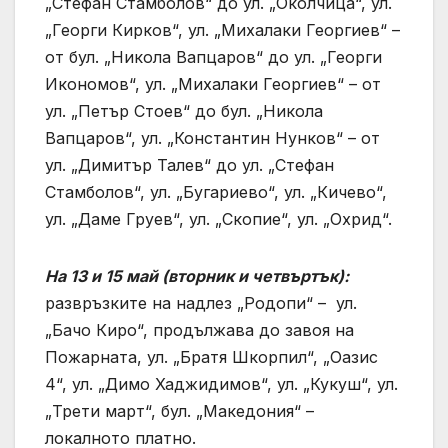
„Стефан Стамболов“ до ул. „Околчица“, ул.
„Георги Кирков“, ул. „Михалаки Георгиев“ –
от бул. „Никола Вапцаров“ до ул. „Георги
Икономов“, ул. „Михалаки Георгиев“ – от
ул. „Петър Стоев“ до бул. „Никола
Вапцаров“, ул. „Константин Нунков“ – от
ул. „Димитър Талев“ до ул. „Стефан
Стамболов“, ул. „Бугариево“, ул. „Кичево“,
ул. „Даме Груев“, ул. „Скопие“, ул. „Охрид“.
На 13 и 15 май (вторник и четвъртък):
развръзките на надлез „Родопи“ – ул.
„Бачо Киро“, продължава до завоя на
Пожарната, ул. „Братя Шкорпил“, „Оазис
4“, ул. „Димо Хаджидимов“, ул. „Кукуш“, ул.
„Трети март“, бул. „Македония“ –
локалното платно.