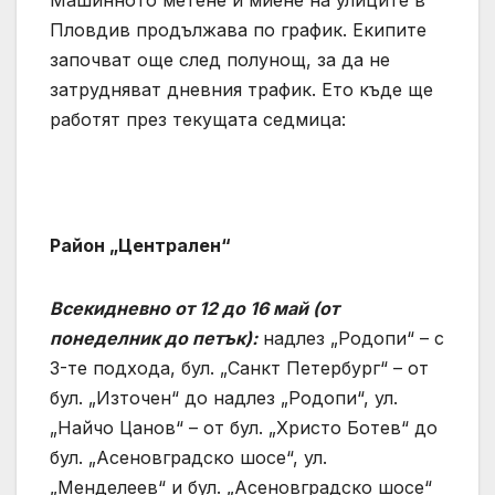
Машинното метене и миене на улиците в
Пловдив продължава по график. Екипите
започват още след полунощ, за да не
затрудняват дневния трафик. Ето къде ще
работят през текущата седмица:
Район „Централен“
Всекидневно от 12 до 16 май (от
понеделник до петък):
надлез „Родопи“ – с
3-те подхода, бул. „Санкт Петербург“ – от
бул. „Източен“ до надлез „Родопи“, ул.
„Найчо Цанов“ – от бул. „Христо Ботев“ до
бул. „Асеновградско шосе“, ул.
„Менделеев“ и бул. „Асеновградско шосе“