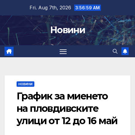
Skip
Fri. Aug 7th, 2026
3:57:01 AM
to
content
Новини
НОВИНИ
График за миенето
на пловдивските
улици от 12 до 16 май