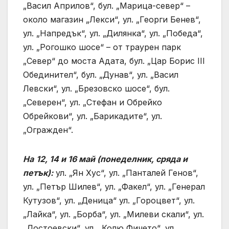
„Васил Априлов“, бул. „Марица-север“ –
около магазин „Лекси“, ул. „Георги Бенев“,
ул. „Напредък“, ул. „Дилянка“, ул. „Победа“,
ул. „Рогошко шосе“ – от траурен парк
„Север“ до моста Адата, бул. „Цар Борис ІІІ
Обединител“, бул. „Дунав“, ул. „Васил
Левски“, ул. „Брезовско шосе“, бул.
„Северен“, ул. „Стефан и Обрейко
Обрейкови“, ул. „Барикадите“, ул.
„Огражден“.
На
12, 14 и 16 май (понеделник, сряда и
петък):
ул. „Ян Хус“, ул. „Панталей Генов“,
ул. „Петър Шилев“, ул. „Факел“, ул. „Генерал
Кутузов“, ул. „Деница“ ул. „Гороцвет“, ул.
„Лайка“, ул. „Борба“, ул. „Милеви скали“, ул.
„Достоевски“, ул. „Колю Фичето“, ул.