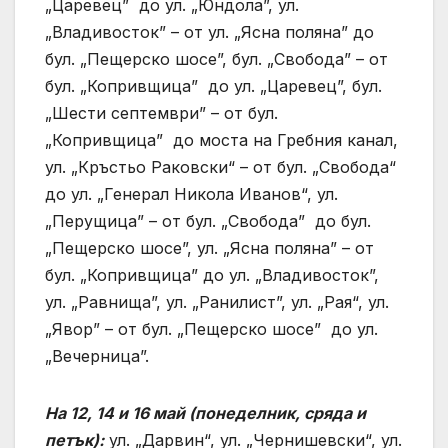
„Царевец” до ул. „Юндола”, ул.
„Владивосток” – от ул. „Ясна поляна” до
бул. „Пещерско шосе”, бул. „Свобода” – от
бул. „Копривщица” до ул. „Царевец”, бул.
„Шести септември” – от бул.
„Копривщица” до моста на Гребния канал,
ул. „Кръстьо Раковски“ – от бул. „Свобода“
до ул. „Генерал Никола Иванов“, ул.
„Перущица” – от бул. „Свобода” до бул.
„Пещерско шосе”, ул. „Ясна поляна” – от
бул. „Копривщица” до ул. „Владивосток”,
ул. „Равнища”, ул. „Ранилист”, ул. „Рая“, ул.
„Явор” – от бул. „Пещерско шосе” до ул.
„Вечерница”.
На 12, 14 и 16 май (понеделник, сряда и
петък):
ул. „Дарвин“, ул. „Чернишевски“, ул.