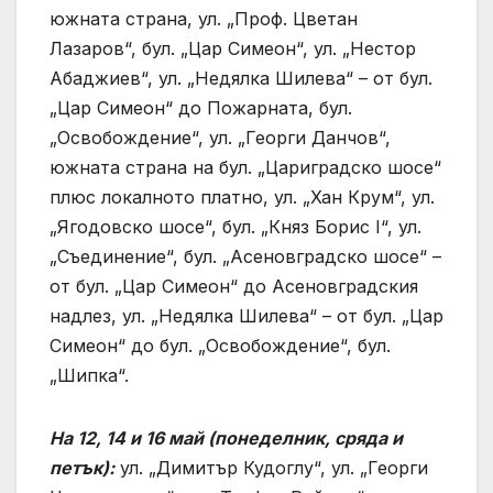
южната страна, ул. „Проф. Цветан
Лазаров“, бул. „Цар Симеон“, ул. „Нестор
Абаджиев“, ул. „Недялка Шилева“ – от бул.
„Цар Симеон“ до Пожарната, бул.
„Освобождение“, ул. „Георги Данчов“,
южната страна на бул. „Цариградско шосе“
плюс локалното платно, ул. „Хан Крум“, ул.
„Ягодовско шосе“, бул. „Княз Борис I“, ул.
„Съединение“, бул. „Асеновградско шосе“ –
от бул. „Цар Симеон“ до Асеновградския
надлез, ул. „Недялка Шилева“ – от бул. „Цар
Симеон“ до бул. „Освобождение“, бул.
„Шипка“.
На 12, 14 и 16 май (понеделник, сряда и
петък):
ул. „Димитър Кудоглу“, ул. „Георги