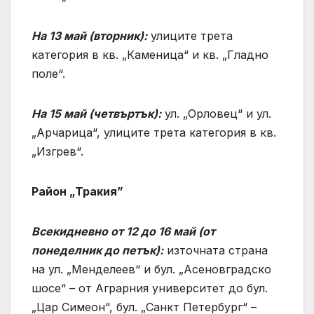
На 13 май (вторник):
улиците трета
категория в кв. „Каменица“ и кв. „Гладно
поле“.
На 15 май (четвъртък):
ул. „Орловец“ и ул.
„Арчарица“, улиците трета категория в кв.
„Изгрев“.
Район „Тракия”
Всекидневно от 12 до 16 май (от
понеделник до петък):
източната страна
на ул. „Менделеев“ и бул. „Асеновградско
шосе“ – от Аграрния университет до бул.
„Цар Симеон“, бул. „Санкт Петербург“ –