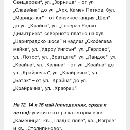
Свещарови“, ул. „Зорница“ – от ул.
„Славейна“ до ул. „Арх. Камен Петков, бул.
„Марица-юг“ – от бензиностанция „Шел“
до ул. „Крайна”, ул. „Генерал Радко
Димитриев”, северното платно на бул.
„Цариградско шосе” и надлез „Скобелева
майка“, ул. „Удроу Уилсън”, ул. „Герлово“,
ул. „Лотос“, ул. „Вратцата“, ул. „Ландос“, ул.
„Крайна“, ул. „Калина“ – от ул. „Крайна“ до
ул. „Крайречна“, ул. „Крайречна“, ул.
„Батак“ – от ул. „Крайна“ до ул.
„Крайречна“, ул. „Храбрец“.
На 12, 14 и 16 май (понеделник, сряда и
петък):
улиците втора категория в кв.
„Каменица“, кв. „Гладно поле“, кв. „Изгрев“
и кв. „Столипиново“.