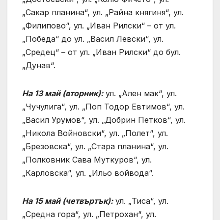
„Сакар планина“, ул. „Райна княгиня“, ул.
„Филипово“, ул. „Иван Рилски“ – от ул.
„Победа“ до ул. „Васил Левски“, ул.
„Средец“ – от ул. „Иван Рилски“ до бул.
„Дунав“.
На 13 май (вторник):
ул. „Ален мак“, ул.
„Чучулига“, ул. „Поп Тодор Евтимов“, ул.
„Васил Урумов“, ул. „Добрин Петков“, ул.
„Никола Войновски“, ул. „Полет“, ул.
„Брезовска“, ул. „Стара планина“, ул.
„Полковник Сава Муткуров“, ул.
„Карловска“, ул. „Ильо войвода“.
На 15 май (четвъртък):
ул. „Тиса“, ул.
„Средна гора“, ул. „Петрохан“, ул.