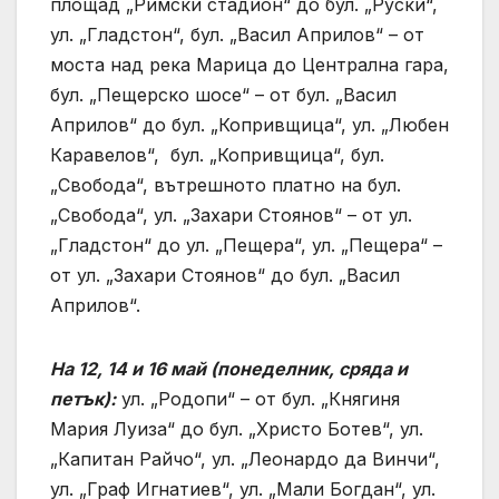
площад „Римски стадион“ до бул. „Руски“,
ул. „Гладстон“, бул. „Васил Априлов“ – от
моста над река Марица до Централна гара,
бул. „Пещерско шосе“ – от бул. „Васил
Априлов“ до бул. „Копривщица“, ул. „Любен
Каравелов“, бул. „Копривщица“, бул.
„Свобода“, вътрешното платно на бул.
„Свобода“, ул. „Захари Стоянов“ – от ул.
„Гладстон“ до ул. „Пещера“, ул. „Пещера“ –
от ул. „Захари Стоянов“ до бул. „Васил
Априлов“.
На 12, 14 и 16 май (понеделник, сряда и
петък):
ул. „Родопи“ – от бул. „Княгиня
Мария Луиза“ до бул. „Христо Ботев“, ул.
„Капитан Райчо“, ул. „Леонардо да Винчи“,
ул. „Граф Игнатиев“, ул. „Мали Богдан“, ул.