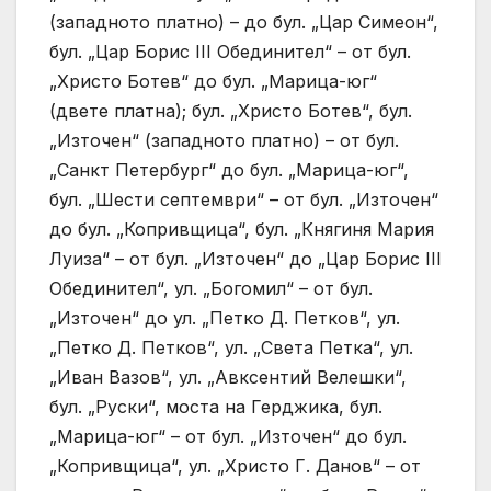
(западното платно) – до бул. „Цар Симеон“,
бул. „Цар Борис III Обединител“ – от бул.
„Христо Ботев“ до бул. „Марица-юг“
(двете платна); бул. „Христо Ботев“, бул.
„Източен“ (западното платно) – от бул.
„Санкт Петербург“ до бул. „Марица-юг“,
бул. „Шести септември“ – от бул. „Източен“
до бул. „Копривщица“, бул. „Княгиня Мария
Луиза“ – от бул. „Източен“ до „Цар Борис III
Обединител“, ул. „Богомил“ – от бул.
„Източен“ до ул. „Петко Д. Петков“, ул.
„Петко Д. Петков“, ул. „Света Петка“, ул.
„Иван Вазов“, ул. „Авксентий Велешки“,
бул. „Руски“, моста на Герджика, бул.
„Марица-юг“ – от бул. „Източен“ до бул.
„Копривщица“, ул. „Христо Г. Данов“ – от