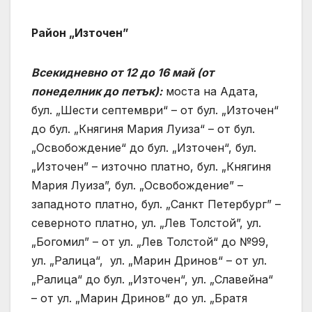
Район „Източен”
Всекидневно от 12 до 16 май (от
понеделник до петък):
моста на Адата,
бул. „Шести септември“ – от бул. „Източен“
до бул. „Княгиня Мария Луиза“ – от бул.
„Освобождение“ до бул. „Източен“, бул.
„Източен” – източно платно, бул. „Княгиня
Мария Луиза”, бул. „Освобождение” –
западното платно, бул. „Санкт Петербург” –
северното платно, ул. „Лев Толстой”, ул.
„Богомил” – от ул. „Лев Толстой“ до №99,
ул. „Ралица“, ул. „Марин Дринов“ – от ул.
„Ралица“ до бул. „Източен“, ул. „Славейна“
– от ул. „Марин Дринов“ до ул. „Братя