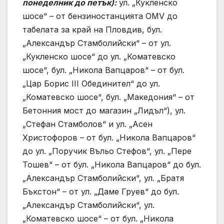
понеделник до петък):
ул. „Кукленско
шосе“ – от бензиностанцията OMV до
табелата за край на Пловдив, бул.
„Александър Стамболийски“ – от ул.
„Кукленско шосе“ до ул. „Коматевско
шосе“, бул. „Никола Вапцаров“ – от бул.
„Цар Борис III Обединител“ до ул.
„Коматевско шосе“, бул. „Македония“ – от
Бетонния мост до магазин „Лидъл“), ул.
„Стефан Стамболов“ и ул. „Асен
Христофоров – от бул. „Никола Вапцаров“
до ул. „Поручик Въльо Стефов“, ул. „Пере
Тошев“ – от бул. „Никола Вапцаров“ до бул.
„Александър Стамболийски“, ул. „Братя
Бъкстон“ – от ул. „Даме Груев“ до бул.
„Александър Стамболийски“, ул.
„Коматевско шосе“ – от бул. „Никола