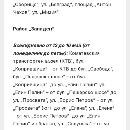
„Оборище“, ул. „Белград“, площад „Антон
Чехов“, ул. „Мизия“.
Район „Западен”
Всекидневно от 12 до 16 май (от
понеделник до петък):
Коматевския
транспортен възел (КТВ), бул.
„Копривщица” – от КТВ до бул. „Свобода”,
бул. „Пещерско шосе” – от бул.
„Копривщица” до ул. „Елин Пелин”, ул.
„Елин Пелин” – от бул. „Пещерско шосе” до
ул. „Просвета”, ул. „Борис Петров” – от ул.
„Просвета” (юг) до ул. „Елена”, ул. „Елена”
– от ул. „Борис Петров” до ул. „Елин
Пелин” и обратно, ул. „Солунска” – от ул.