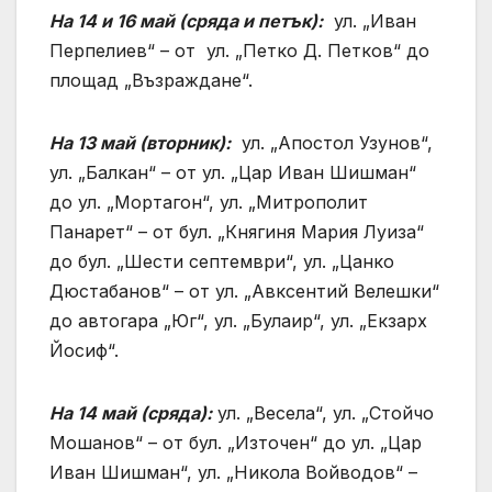
На 14 и 16 май (сряда и петък):
ул. „Иван
Перпелиев“ – от ул. „Петко Д. Петков“ до
площад „Възраждане“.
На 13 май (вторник):
ул. „Апостол Узунов“,
ул. „Балкан“ – от ул. „Цар Иван Шишман“
до ул. „Мортагон“, ул. „Митрополит
Панарет“ – от бул. „Княгиня Мария Луиза“
до бул. „Шести септември“, ул. „Цанко
Дюстабанов“ – от ул. „Авксентий Велешки“
до автогара „Юг“, ул. „Булаир“, ул. „Екзарх
Йосиф“.
На 14 май (сряда):
ул. „Весела“, ул. „Стойчо
Мошанов“ – от бул. „Източен“ до ул. „Цар
Иван Шишман“, ул. „Никола Войводов“ –