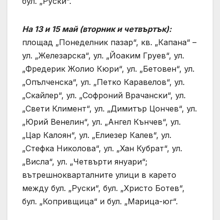
бул. „Руски“.
На 13 и 15 май (вторник и четвъртък):
площад „Понеделник пазар“, кв. „Капана“ –
ул. „Железарска“, ул. „Йоаким Груев“, ул.
„Фредерик Жолио Кюри“, ул. „Бетовен“, ул.
„Опълченска“, ул. „Петко Каравелов“, ул.
„Скайлер“, ул. „Софроний Врачански“, ул.
„Свети Климент“, ул. „Димитър Цончев“, ул.
„Юрий Венелин“, ул. „Ангел Кънчев“, ул.
„Цар Калоян“, ул. „Елиезер Калев“, ул.
„Стефка Николова“, ул. „Хан Кубрат“, ул.
„Висла“, ул. „Четвърти януари“;
вътрешнокварталните улици в карето
между бул. „Руски“, бул. „Христо Ботев“,
бул. „Копривщица“ и бул. „Марица-юг“.