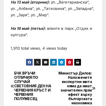
На 13 май (вторник):
ул. „Вегетарианска“,
ул. „Албена“, ул. „Татковина“, ул. „Западна“,
ул. „Заря“, ул. „Мир“.
На 16 май
(петък):
алеите в парк „Отдих и
култура“.
1,910 total views, 4 views today
БЧК ВРЪЧИ
Министър Дилов:
Post
ОТЛИЧИЯ ПО
Наложените
СЛУЧАЙ
експортни мита
navigation
СВЕТОВНИЯ ДЕН НА
няма да имат
ЧЕРВЕНИЯ КРЪСТ И
значителен пряк
ЧЕРВЕНИЯ
ефект върху
ПОЛУМЕСЕЦ
българската
икономика