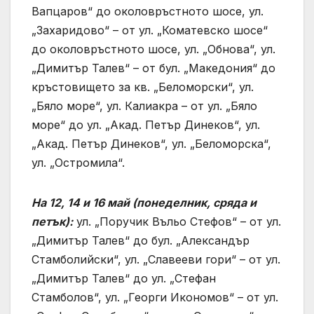
Вапцаров“ до околовръстното шосе, ул.
„Захаридово“ – от ул. „Коматевско шосе“
до околовръстното шосе, ул. „Обнова“, ул.
„Димитър Талев“ – от бул. „Македония“ до
кръстовището за кв. „Беломорски“, ул.
„Бяло море“, ул. Калиакра – от ул. „Бяло
море“ до ул. „Акад. Петър Динеков“, ул.
„Акад. Петър Динеков“, ул. „Беломорска“,
ул. „Остромила“.
На 12, 14 и 16 май (понеделник, сряда и
петък):
ул. „Поручик Въльо Стефов“ – от ул.
„Димитър Талев“ до бул. „Александър
Стамболийски“, ул. „Славееви гори“ – от ул.
„Димитър Талев“ до ул. „Стефан
Стамболов“, ул. „Георги Икономов“ – от ул.