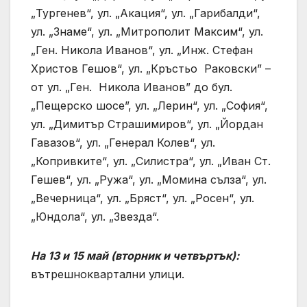
„Тургенев“, ул. „Акация“, ул. „Гарибалди“,
ул. „Знаме“, ул. „Митрополит Максим“, ул.
„Ген. Никола Иванов“, ул. „Инж. Стефан
Христов Гешов“, ул. „Кръстьо Раковски” –
от ул. „Ген. Никола Иванов” до бул.
„Пещерско шосе”, ул. „Лерин“, ул. „София“,
ул. „Димитър Страшимиров“, ул. „Йордан
Гавазов“, ул. „Генерал Колев“, ул.
„Копривките“, ул. „Силистра“, ул. „Иван Ст.
Гешев“, ул. „Ружа“, ул. „Момина сълза“, ул.
„Вечерница“, ул. „Бряст“, ул. „Росен“, ул.
„Юндола“, ул. „Звезда“.
На 13 и 15 май (вторник и четвъртък):
вътрешноквартални улици.