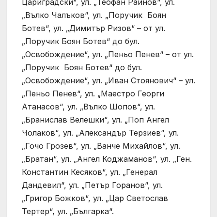
Цариградски“, ул. „Теофан Райнов“, ул.
„Вълко Чалъков“, ул. „Поручик Боян
Ботев“, ул. „Димитър Ризов“ – от ул.
„Поручик Боян Ботев“ до бул.
„Освобождение“, ул. „Пеньо Пенев“ – от ул.
„Поручик Боян Ботев“ до бул.
„Освобождение“, ул. „Иван Стоянович“ – ул.
„Пеньо Пенев“, ул. „Маестро Георги
Атанасов“, ул. „Вълко Шопов“, ул.
„Бранислав Велешки“, ул. „Поп Ангел
Чолаков“, ул. „Александър Терзиев“, ул.
„Гочо Грозев“, ул. „Ванче Михайлов“, ул.
„Братан“, ул. „Ангел Коджаманов“, ул. „Ген.
Константин Кесяков“, ул. „Генерал
Дандевил“, ул. „Петър Горанов“, ул.
„Григор Божков“, ул. „Цар Светослав
Тертер“, ул. „Българка“.