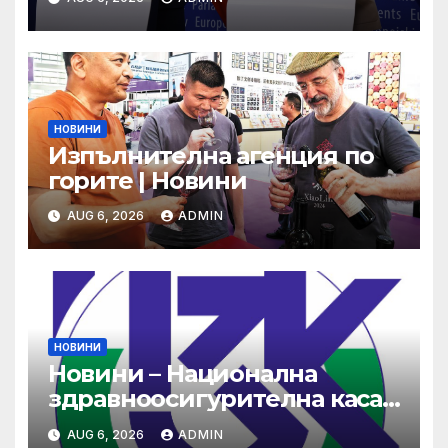
НОВИНИ
Изпълнителна агенция по
горите | Новини
AUG 6, 2026
ADMIN
НОВИНИ
Новини – Национална
здравноосигурителна каса
(НЗОК)
AUG 6, 2026
ADMIN