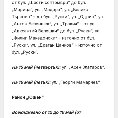
от бул. „Шести септември“ до бул.
„Марица“, ул. „Мадара“, ул. „Велико
Търново“ – до бул. „Руски“, ул. „Одрин“, ул.
„Антон Безеншек“, ул. „Тракия“ – от ул.
„Авксентий Велешки“ до бул. „Руски“, ул.
„Филип Македонски“ – източно от бул.
„Руски“, ул. „Драган Цанков“ – източно от
бул. „Руски“.
На 15 май (четвъртък):
ул. „Асен Златаров“.
На 16 май (петък):
ул. „Георги Мамарчев“.
Район „Южен”
Всекидневно от 12 до 16 май (от