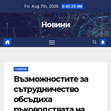
Skip
Fri. Aug 7th, 2026
6:45:29 AM
to
content
Новини
НОВИНИ
Възможностите за
сътрудничество
обсъдиха
ръководствата на