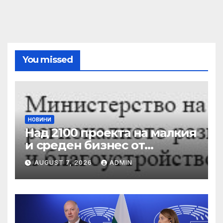
You missed
НОВИНИ
Над 2100 проекта на малкия
и среден бизнес от
въглищните региони се
AUGUST 7, 2026
ADMIN
състезават за 250 млн. лв.
от Програма „Развитие на
регионите“ 2021-2027 г.