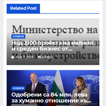
Related Post
НОВИНИ
Над 2100 проекта на малкия
и среден бизнес от
въглищните региони се
AUG 7, 2026
ADMIN
състезават за 250 млн. лв. от
Програма „Развитие на
регионите“ 2021-2027 г.
НОВИНИ
Одобрени са 84 млн. лева
за хуманно отношение към