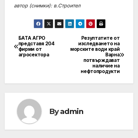
автор (снимки): в.Строител
БАТА АГРО
Резултатите от
Post
представя 204
изследването на
фирми от
морските води край
navigation
агросектора
Варна
потвърждават
наличие на
нефтопродукти
By
admin