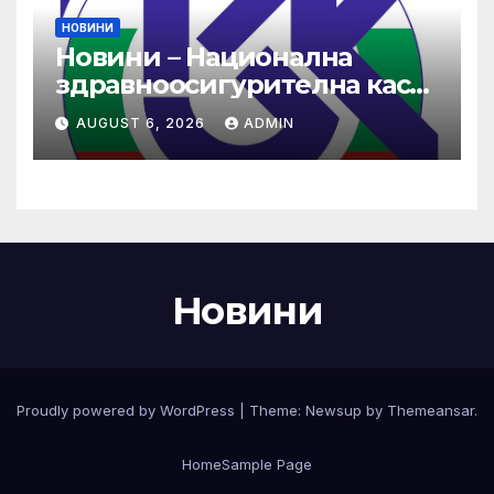
НОВИНИ
Новини – Национална
здравноосигурителна каса
(НЗОК)
AUGUST 6, 2026
ADMIN
Новини
Proudly powered by WordPress
|
Theme:
Newsup
by
Themeansar
.
Home
Sample Page