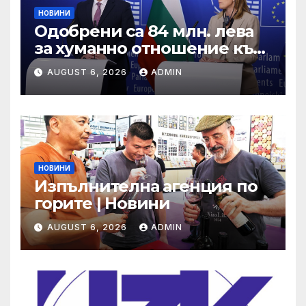
НОВИНИ
Одобрени са 84 млн. лева
за хуманно отношение към
свине и птици
AUGUST 6, 2026
ADMIN
НОВИНИ
Изпълнителна агенция по
горите | Новини
AUGUST 6, 2026
ADMIN