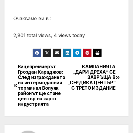
Очакваме ви в :
2,801 total views, 4 views today
Вицепремиерът
КАМПАНИЯТА
Post
Гроздан Караджов:
„ДАРИ ДРЕХА“ СЕ
След изграждането
ЗАВРЪЩА В
navigation
на интермодалния
„СЕРДИКА ЦЕНТЪР“
терминал Волуяк
С ТРЕТО ИЗДАНИЕ
районът ще стане
център на карго
индустрията