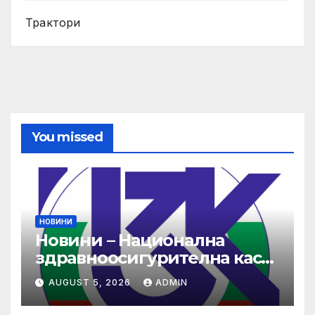
Трактори
You missed
НОВИНИ
Новини – Национална
здравноосигурителна каса
(НЗОК)
AUGUST 5, 2026
ADMIN