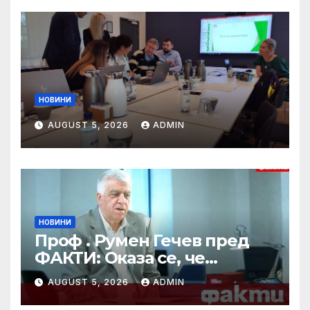
НОВИНИ
AUGUST 5, 2026
ADMIN
НОВИНИ
Проф . Румен Гечев пред
ФАКТИ: Оказа се, че
партията ми
AUGUST 5, 2026
ADMIN