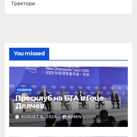
Трактори
You missed
НОВИНИ
Пресклуб на БТА в Гоце
Делчев
AUGUST 8, 2026
ADMIN