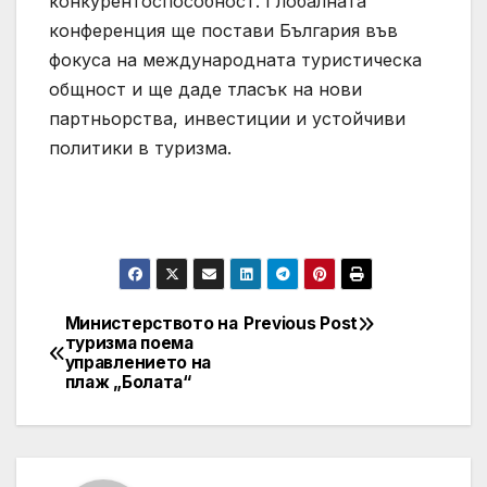
конкурентоспособност. Глобалната
конференция ще постави България във
фокуса на международната туристическа
общност и ще даде тласък на нови
партньорства, инвестиции и устойчиви
политики в туризма.
Министерството на
Previous Post
Post
туризма поема
управлението на
navigation
плаж „Болата“