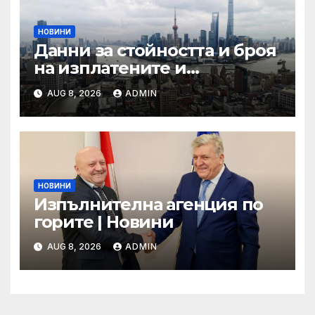
НОВИНИ
Данни за стойността и броя
на изплатените и
предявени претенции по
AUG 8, 2026
ADMIN
застраховка „Гражданска
отговорност” на
автомобилистите,
включително по рискови
групи, към 31.12.2024 г.
НОВИНИ
Изпълнителна агенция по
горите | Новини
AUG 8, 2026
ADMIN