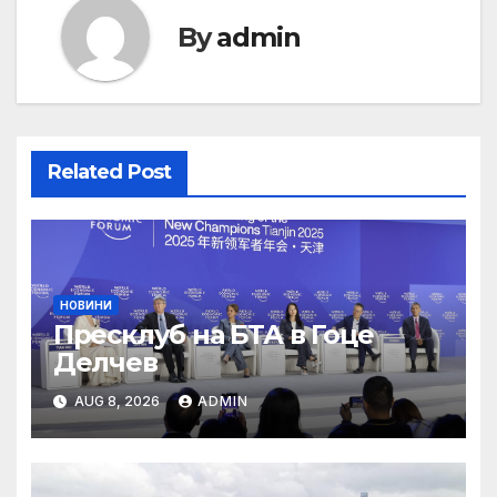
By
admin
Related Post
НОВИНИ
Пресклуб на БТА в Гоце
Делчев
AUG 8, 2026
ADMIN