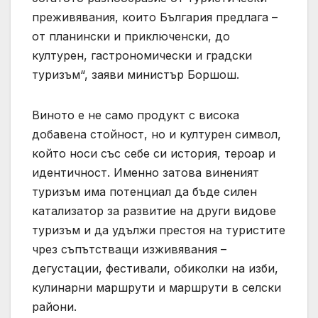
преживявания, които България предлага –
от планински и приключенски, до
културен, гастрономически и градски
туризъм“, заяви министър Боршош.
Виното е не само продукт с висока
добавена стойност, но и културен символ,
който носи със себе си история, тероар и
идентичност. Именно затова виненият
туризъм има потенциал да бъде силен
катализатор за развитие на други видове
туризъм и да удължи престоя на туристите
чрез съпътстващи изживявания –
дегустации, фестивали, обиколки на изби,
кулинарни маршрути и маршрути в селски
райони.