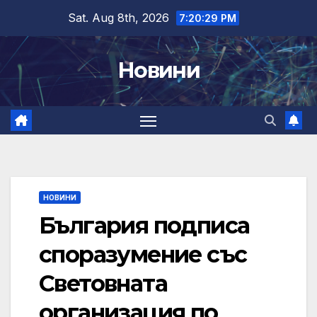
Skip
Sat. Aug 8th, 2026
7:20:30 PM
to
content
Новини
НОВИНИ
България подписа
споразумение със
Световната
организация по