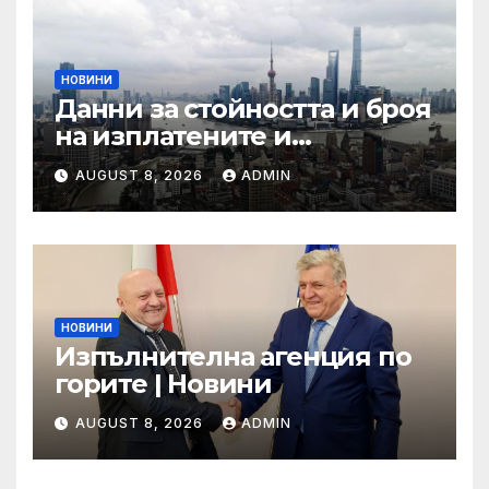
НОВИНИ
Данни за стойността и броя
на изплатените и
предявени претенции по
AUGUST 8, 2026
ADMIN
застраховка „Гражданска
отговорност” на
автомобилистите,
включително по рискови
групи, към 31.12.2024 г.
НОВИНИ
Изпълнителна агенция по
горите | Новини
AUGUST 8, 2026
ADMIN