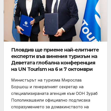
Пловдив ще приеме най-елитните
експерти във винения туризъм на
Деветата глобална конференция
на UN Tourism на 6 и 7 октомври
Министърът на туризма Мирослав
Боршош и генералният секретар на
специализираната агенция към ООН Зураб
Пололикашвили официално подписаха
споразумението за домакинството на