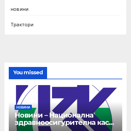
новини
Трактори
You missed
НОВИНИ
Новини – Национална
здравноосигурителна каса
(НЗОК)