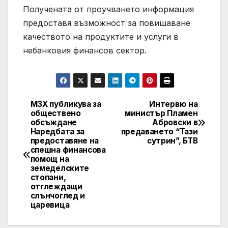
Получената от проучването информация
предоставя възможност за повишаване
качеството на продуктите и услуги в
небанковия финансов сектор.
МЗХ публикува за
Интервю на
Post
обществено
министър Пламен
обсъждане
Абровски в
navigation
Наредбата за
предаването “Тази
предоставяне на
сутрин”, БТВ
спешна финансова
помощ на
земеделските
стопани,
отглеждащи
слънчоглед и
царевица